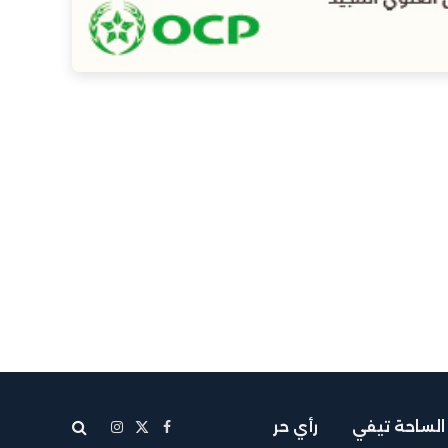
الساحة تيفي
رأي حر
X
فيسبوك
الانستغرام