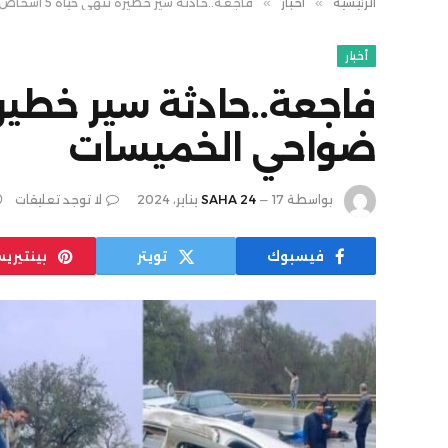
الرئيسية
»
أخبار
»
فاجعة..حادثة سير خطيرة تنهي حياة 5 أشخاص ضواحي الخميسات
أخبار
ضواحي الخميسات
بواسطة
17 يناير، 2024
SAHA 24
لا توجد تعليقات
فيسبوك
تويتر
بينتيري