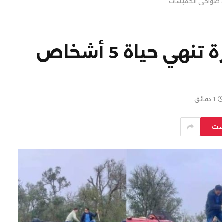
فاجعة..حادثة سير خطيرة تنهي حياة 5 أشخاص
1 دقائق
ست