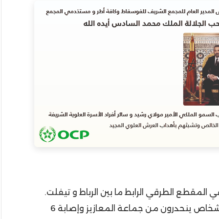
ز إقليم الخميسات بالطريق الوطنية رقم 6 في المقطع الطرقي الرابط ما بين الرباط و تيفلت.
على وقع حادثة سير مروعة أدت إلى مقتل 5 أشخاص ينحدرون من جماعة المعازيز وإصابة 6