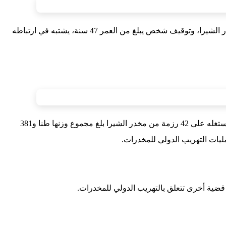
تمكنت عناصر المصلحة الولائية للشرطة القضائية بمدينة العيون، مساء أمس الجمعة، من إحباط محاولة تهريب طن و381 كيلوغراما من مخدر الشيرا، وتوقيف شخص يبلغ من العمر 47 سنة، يشتبه في ارتباطه
وذكر بلاغ للمديرية العامة للأمن الوطني أنه تم تنفيذ هذه العملية الأمنية بمدينة العيون، ومكنت من توقيف المشتبه فيه والعثور بداخل منزل يستغله على 42 رزمة من مخدر الشيرا بلغ مجموع وزنها طنا و381
ليات التهريب الدولي للمخدرات.
ضية أخرى تتعلق بالتهريب الدولي للمخدرات.