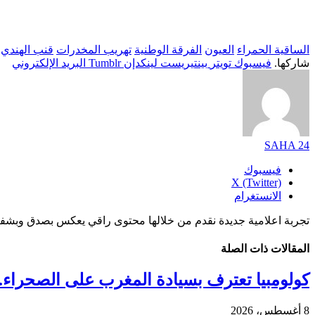
الساقية الحمراء
العيون
الفرقة الوطنية
تهريب المخدرات
قنب الهندي
شاركها.
فيسبوك
تويتر
بينتيريست
لينكدإن
Tumblr
البريد الإلكتروني
SAHA 24
فيسبوك
X (Twitter)
الانستغرام
تجربة اعلامية جديدة نقدم من خلالها محتوى راقي يعكس بصدق وبشفا
المقالات
ذات الصلة
كولومبيا تعترف بسيادة المغرب على الصحراء..
8 أغسطس، 2026