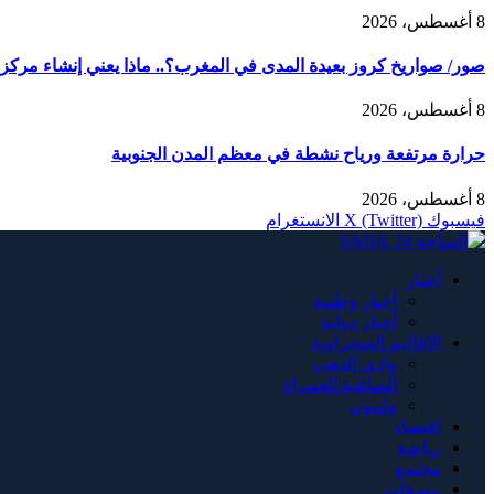
8 أغسطس، 2026
صور/ صواريخ كروز بعيدة المدى في المغرب؟.. ماذا يعني إنشاء مركز AMTEC العسكري الأمريكي في طانطان؟
8 أغسطس، 2026
حرارة مرتفعة ورياح نشطة في معظم المدن الجنوبية
8 أغسطس، 2026
فيسبوك
X (Twitter)
الانستغرام
أخبار
أخبار وطنية
أخبار دولية
الاقاليم الصحراوية
وادي الذهب
الساقية الحمراء
وادنون
اقتصاد
رياضة
مجتمع
منوعات