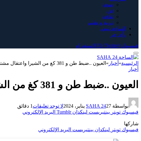
صحة
فن
ثقافة
تربية و تعليم
الساحة تيفي
رأي حر
فيسبوك
X (Twitter)
الانستغرام
الرئيسية
»
أخبار
»
العيون ..ضبط طن و 381 كغ من الشيرا واعتقال مشتبه به
أخبار
العيون ..ضبط طن و 381 كغ من الشيرا واعتقال مشتبه به
بواسطة
27 يناير، 2024
SAHA 24
لا توجد تعليقات
1 دقائق
فيسبوك
تويتر
بينتيريست
لينكدإن
Tumblr
البريد الإلكتروني
شاركها
فيسبوك
تويتر
لينكدإن
بينتيريست
البريد الإلكتروني