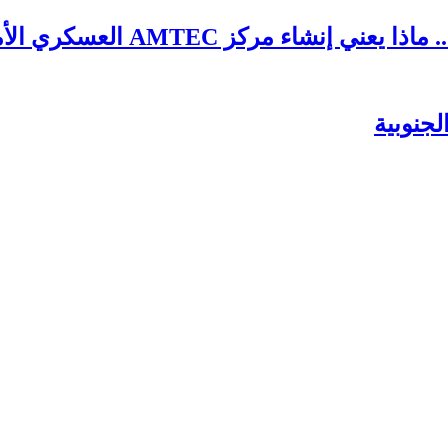
AMTE العسكري الأمريكي في طانطان؟
جنوبية