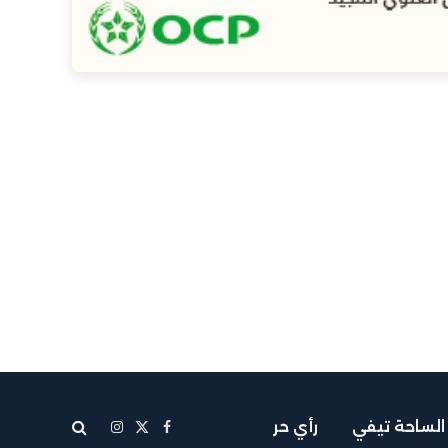
الساحة تيفي
رأي حر
X
فيسبوك
الانستغرام