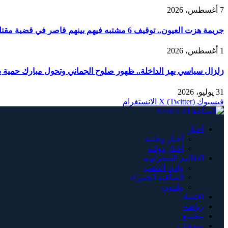
7 أغسطس، 2026
جريمة هزت العيون.. توقيف 6 مشتبه فيهم بينهم قاصر في قضية مقتل فتاة ورمي جثتها بوادي الساقية الحمراء
1 أغسطس، 2026
زلزال سياسي يهز الداخلة.. ظهور صلوح الجماني وتحول مبارك حمية يربك
31 يوليو، 2026
فيسبوك
X (Twitter)
الانستغرام
أخبار
أخبار وطنية
أخبار دولية
الاقاليم الصحراوية
وادي الذهب
الساقية الحمراء
وادنون
اقتصاد
رياضة
مجتمع
منوعات