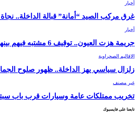
أخبار
غرق مركب الصيد “أمانة” قبالة الداخلة.. نجاة 18 بحارًا واستنفار واسع لكشف ملابسات الحادث
أخبار
جريمة هزت العيون.. توقيف 6 مشتبه فيهم بينهم قاصر في قضية مقتل فتاة ورمي جثتها بوادي الساقية الحمراء
الاقاليم الصحراوية
زلزال سياسي يهز الداخلة.. ظهور صلوح الجماني
غير مصنف
تخريب ممتلكات عامة وسيارات قرب باب سبتة.
تابعنا على فايسبوك