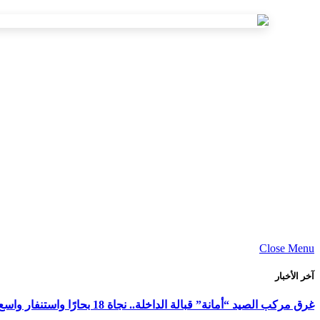
Close Menu
آخر الأخبار
غرق مركب الصيد “أمانة” قبالة الداخلة.. نجاة 18 بحارًا واستنفار واسع لكشف ملابسات الحادث