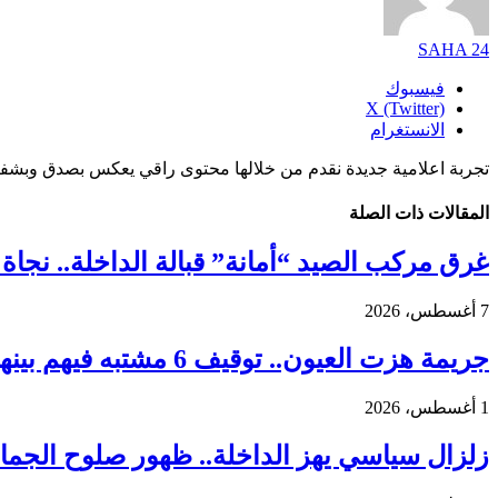
SAHA 24
فيسبوك
X (Twitter)
الانستغرام
تجربة اعلامية جديدة نقدم من خلالها محتوى راقي يعكس بصدق وبشفا
المقالات
ذات الصلة
غرق مركب الصيد “أمانة” قبالة الداخلة.. نجاة 18 بحارًا واستنفار واسع لكشف ملابسات الحادث
7 أغسطس، 2026
جريمة هزت العيون.. توقيف 6 مشتبه فيهم بينهم قاصر في قضية مقتل فتاة ورمي جثتها بوادي الساقية الحمراء
1 أغسطس، 2026
زلزال سياسي يهز الداخلة.. ظهور صلوح الجماني