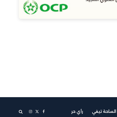
الساحة تيفي
رأي حر
X
فيسبوك
الانستغرام