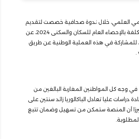
يمي العلمي، خلال ندوة صحافية خصصت لتقديم
إطار انتقاء وتكوين وتعيين الموارد البشرية المكلفة بالإحصاء العام للسكان والسكنى 2024، عن
الترشح، من 7 فبراير الجاري إلى 27 منه، للمشاركة في هذه العملية الوطنية عن طريق
في وجه كل المواطنين المغاربة البالغين من
هادة دراسات عليا تعادل الباكالوريا زائد سنتين على
مبرزا أن المنصة ستمكن من تسهيل وضمان تتبع
لمطلوبة.