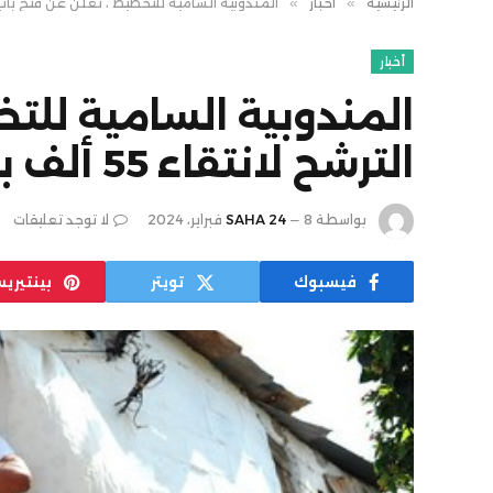
الرئيسية
»
أخبار
»
المندوبية السامية للتخطيط ، تعلن عن فتح باب الترشح لا
أخبار
المندوبية السامية للت
الترشح لانتقاء 55 ألف باحث
بواسطة
8 فبراير، 2024
SAHA 24
لا توجد تعليقات
فيسبوك
تويتر
بينتيري