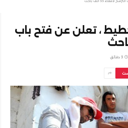
نتقاء 55 ألف باحث
خطيط ، تعلن عن فتح باب
3 دقائق
ست