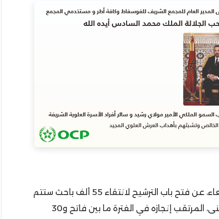
أعلنت المندوبية السامية للتخطيط، اليوم الأربعاء، عن فتح باب الترشيح لانتقاء 55 ألف باحث ستتم
تعبئتهم في إطار الإحصاء العام للسكان والسكنى، المرتقب إنجازه في الفترة ما بين فاتح و30