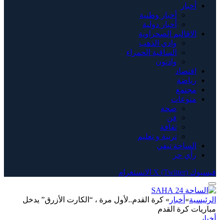
أخبار
أخبار وطنية
أخبار دولية
الاقاليم الصحراوية
وادي الذهب
الساقية الحمراء
وادنون
اقتصاد
رياضة
مجتمع
منوعات
صحة
فن
ثقافة
تربية و تعليم
الساحة تيفي
رأي حر
فيسبوك
X (Twitter)
الانستغرام
الرئيسية
»
أخبار
»
كرة القدم..لأول مرة ، “الكارت الأزرق” يدخل
مباريات كرة القدم
أخبار