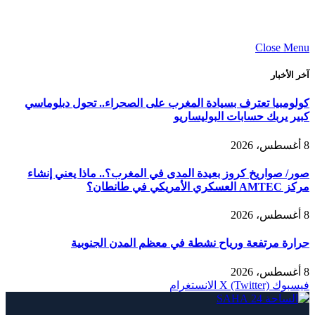
Close Menu
آخر الأخبار
كولومبيا تعترف بسيادة المغرب على الصحراء.. تحول دبلوماسي
كبير يربك حسابات البوليساريو
8 أغسطس، 2026
صور/ صواريخ كروز بعيدة المدى في المغرب؟.. ماذا يعني إنشاء
مركز AMTEC العسكري الأمريكي في طانطان؟
8 أغسطس، 2026
حرارة مرتفعة ورياح نشطة في معظم المدن الجنوبية
8 أغسطس، 2026
فيسبوك
X (Twitter)
الانستغرام