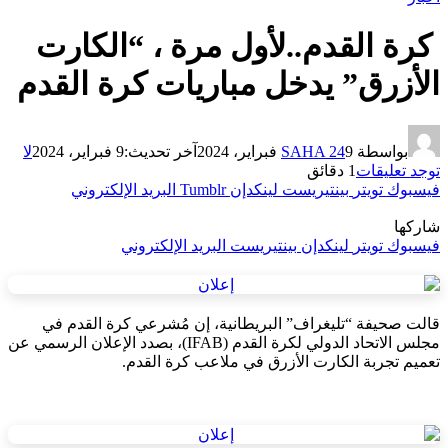
كرة القدم..لأول مرة ، “الكارت
الأزرق” يدخل مباريات كرة القدم
بواسطة
9 فبراير، 2024
SAHA 24
آخر تحديث:
9 فبراير، 2024
لا
توجد تعليقات
1 دقائق
فيسبوك
تويتر
بينتيريست
لينكدإن
Tumblr
البريد الإلكتروني
شاركها
فيسبوك
تويتر
لينكدإن
بينتيريست
البريد الإلكتروني
قالت صحيفة “تليغراف” البريطانية، إن مُشرعي كرة القدم في
مجلس الاتحاد الدولي لكرة القدم (IFAB)، بصدد الإعلان الرسمي عن
تعميم تجربة الكارت الأزرق في ملاعب كرة القدم.⁣