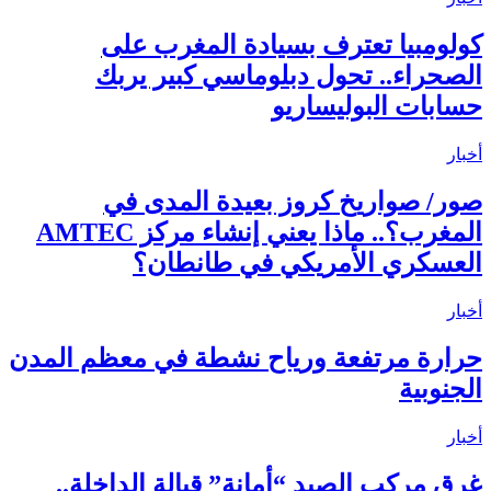
كولومبيا تعترف بسيادة المغرب على
الصحراء.. تحول دبلوماسي كبير يربك
حسابات البوليساريو
أخبار
صور/ صواريخ كروز بعيدة المدى في
المغرب؟.. ماذا يعني إنشاء مركز AMTEC
العسكري الأمريكي في طانطان؟
أخبار
حرارة مرتفعة ورياح نشطة في معظم المدن
الجنوبية
أخبار
غرق مركب الصيد “أمانة” قبالة الداخلة..