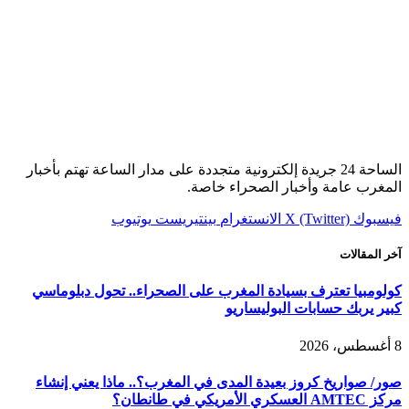
الساحة 24 جريدة إلكترونية متجددة على مدار الساعة تهتم بأخبار
المغرب عامة وأخبار الصحراء خاصة.
فيسبوك
X (Twitter)
الانستغرام
بينتيريست
يوتيوب
آخر المقالات
كولومبيا تعترف بسيادة المغرب على الصحراء.. تحول دبلوماسي
كبير يربك حسابات البوليساريو
8 أغسطس، 2026
صور/ صواريخ كروز بعيدة المدى في المغرب؟.. ماذا يعني إنشاء
مركز AMTEC العسكري الأمريكي في طانطان؟