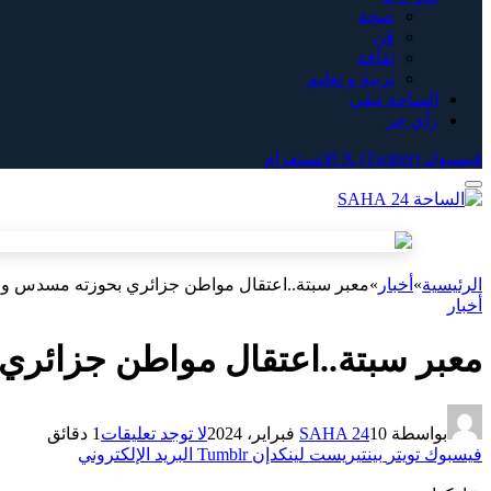
صحة
فن
ثقافة
تربية و تعليم
الساحة تيفي
رأي حر
فيسبوك
X (Twitter)
الانستغرام
الرئيسية
»
أخبار
»
معبر سبتة..اعتقال مواطن جزائري بحوزته مسدس وع
أخبار
معبر سبتة..اعتقال مواطن جزائري
بواسطة
10 فبراير، 2024
SAHA 24
لا توجد تعليقات
1 دقائق
فيسبوك
تويتر
بينتيريست
لينكدإن
Tumblr
البريد الإلكتروني