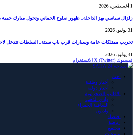
1 أغسطس، 2026
زلزال سياسي يهز الداخلة.. ظهور صلوح الجماني وتحول مبارك حمية يربك
31 يوليو، 2026
تخريب ممتلكات عامة وسيارات قرب باب سبتة.. السلطات تتدخل لاحت
31 يوليو، 2026
فيسبوك
X (Twitter)
الانستغرام
أخبار
أخبار وطنية
أخبار دولية
الاقاليم الصحراوية
وادي الذهب
الساقية الحمراء
وادنون
اقتصاد
رياضة
مجتمع
منوعات