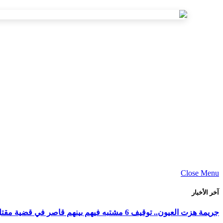
Close Menu
آخر الأخبار
جريمة هزت العيون.. توقيف 6 مشتبه فيهم بينهم قاصر في قضية مقتل فتاة ورمي جثتها بوادي الساقية الحمراء