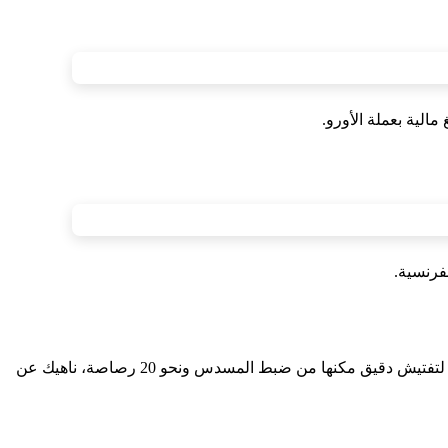
لية بعملة الأورو.
فرنسية.
وذكرت مصادرنا أن المحجوزات جرى العثور عليها خلال قيام العناصر الجمركية والأمنية بمهامها الروتينية، حيث أخضعت سيارة المعني بالأمر لتفتيش دقيق مكنها من ضبط المسدس ونحو 20 رصاصة، ناهيك عن