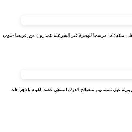
اعترضت عناصر من القوات المسلحة الملكية مكلفة بمراقبة الساحل، أمس الأحد على بعد حوالي 190 كلم جنوب مدينة الداخلة، قاربا جانحا على متنه 122 مرشحا للهجرة غير الشرعية ينحدرون من إفريقيا جنوب
ضرورية قبل تسليمهم لمصالح الدرك الملكي قصد القيام بالإجراءات