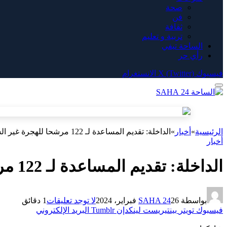
صحة
فن
ثقافة
تربية و تعليم
الساحة تيفي
رأي حر
فيسبوك
X (Twitter)
الانستغرام
الرئيسية
»
أخبار
»
الداخلة: تقديم المساعدة لـ 122 مرشحا للهجرة غير الشرعية من إفريقيا جنوب الصحراء
أخبار
الداخلة: تقديم المساعدة لـ 122 مرشحا للهجرة غير الشرعية من إفريقيا جنوب الصحراء
بواسطة
26 فبراير، 2024
SAHA 24
لا توجد تعليقات
1 دقائق
فيسبوك
تويتر
بينتيريست
لينكدإن
Tumblr
البريد الإلكتروني