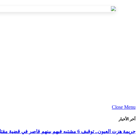
Close Menu
آخر الأخبار
جريمة هزت العيون.. توقيف 6 مشتبه فيهم بينهم قاصر في قضية مقتل فتاة ورمي جثتها بوادي الساقية الحمراء