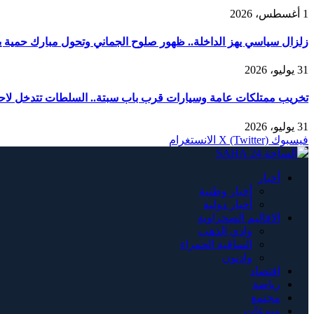
1 أغسطس، 2026
زلزال سياسي يهز الداخلة.. ظهور صلوح الجماني وتحول مبارك حمية يربك
31 يوليو، 2026
تخريب ممتلكات عامة وسيارات قرب باب سبتة.. السلطات تتدخل لاحت
31 يوليو، 2026
فيسبوك
X (Twitter)
الانستغرام
أخبار
أخبار وطنية
أخبار دولية
الاقاليم الصحراوية
وادي الذهب
الساقية الحمراء
وادنون
اقتصاد
رياضة
مجتمع
منوعات