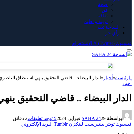
صحة
فن
ثقافة
تربية و تعليم
الساحة تيفي
رأي حر
فيسبوك
X (Twitter)
الانستغرام
الرئيسية
»
أخبار
»
الدار البيضاء .. قاضي التحقيق ينهي استنطاق الناص
أخبار
الدار البيضاء .. قاضي التحقيق ي
بواسطة
29 فبراير، 2024
SAHA 24
لا توجد تعليقات
2 دقائق
فيسبوك
تويتر
بينتيريست
لينكدإن
Tumblr
البريد الإلكتروني