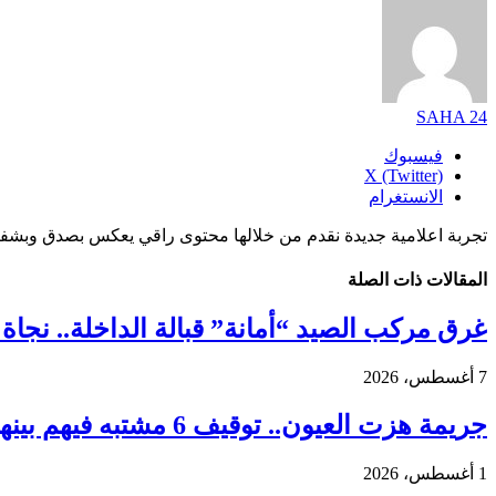
SAHA 24
فيسبوك
X (Twitter)
الانستغرام
تجربة اعلامية جديدة نقدم من خلالها محتوى راقي يعكس بصدق وبشفا
المقالات
ذات الصلة
غرق مركب الصيد “أمانة” قبالة الداخلة.. نجاة 18 بحارًا واستنفار واسع لكشف ملابسات الحادث
7 أغسطس، 2026
جريمة هزت العيون.. توقيف 6 مشتبه فيهم بينهم قاصر في قضية مقتل فتاة ورمي جثتها بوادي الساقية الحمراء
1 أغسطس، 2026