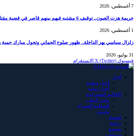
7 أغسطس، 2026
جريمة هزت العيون.. توقيف 6 مشتبه فيهم بينهم قاصر في قضية مقتل فتاة ورمي جثتها بوادي الساقية الحمراء
1 أغسطس، 2026
زلزال سياسي يهز الداخلة.. ظهور صلوح الجماني وتحول مبارك حمية يربك
31 يوليو، 2026
فيسبوك
X (Twitter)
الانستغرام
أخبار
أخبار وطنية
أخبار دولية
الاقاليم الصحراوية
وادي الذهب
الساقية الحمراء
وادنون
اقتصاد
رياضة
مجتمع
منوعات