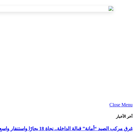
Close Menu
آخر الأخبار
غرق مركب الصيد “أمانة” قبالة الداخلة.. نجاة 18 بحارًا واستنفار واسع لكشف ملابسات الحادث