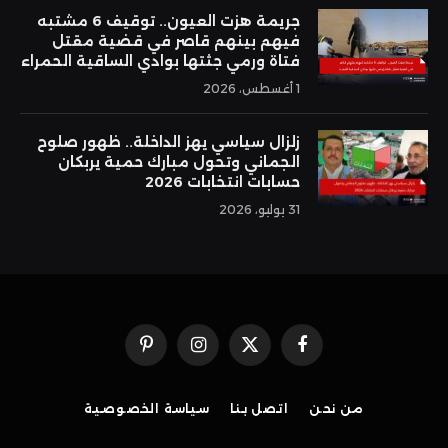
جريمة هزت العيون.. توقيف 6 مشتبه
فيهم بينهم قاصر في قضية مقتل
فتاة ورمي جثتها بوادي الساقية الحمراء
1 أغسطس، 2026
زلزال سياسي يهز الداخلة.. ظهور صلوح
الجماني وتحول مبارك حمية يربكان
حسابات انتخابات 2026
31 يوليو، 2026
فيسبوك
X
الانستغرام
بينتيريست
(Twitter)
من نحن
اتصل بنا
سياسة الخصوصية