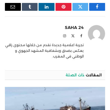
فيسبوك
تويتر
بينتيريست
لينكدإن
Tumblr
البريد
الإلكترو
SAHA 24
فيسبوك
X
الانستغرام
(Twitter)
تجربة اعلامية جديدة نقدم من خلالها محتوى راقي
يعكس بصدق وبشفافية المشهد الجهوي و
الوطني في المغرب.
المقالات
ذات الصلة