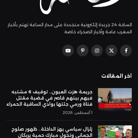
الساحة 24 جريدة إلكترونية متجددة على مدار الساعة تهتم بأخبار
المغرب عامة وأخبار الصحراء خاصة.
فيسبوك
X
الانستغرام
بينتيريست
يوتيوب
(Twitter)
آخر المقالات
جريمة هزت العيون.. توقيف 6 مشتبه
فيهم بينهم قاصر في قضية مقتل
فتاة ورمي جثتها بوادي الساقية الحمراء
1 أغسطس، 2026
زلزال سياسي يهز الداخلة.. ظهور صلوح
الجماني وتحول مبارك حمية يربكان