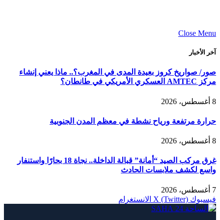
Close Menu
آخر الأخبار
صور/ صواريخ كروز بعيدة المدى في المغرب؟.. ماذا يعني إنشاء
مركز AMTEC العسكري الأمريكي في طانطان؟
8 أغسطس، 2026
حرارة مرتفعة ورياح نشطة في معظم المدن الجنوبية
8 أغسطس، 2026
غرق مركب الصيد “أمانة” قبالة الداخلة.. نجاة 18 بحارًا واستنفار
واسع لكشف ملابسات الحادث
7 أغسطس، 2026
فيسبوك
X (Twitter)
الانستغرام