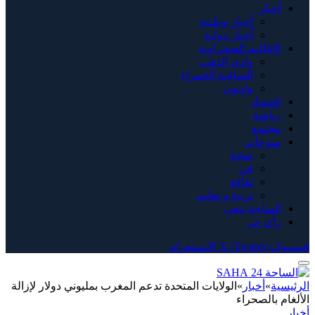
أخبار
أخبار وطنية
أخبار دولية
الاقاليم الصحراوية
وادي الذهب
الساقية الحمراء
وادنون
اقتصاد
رياضة
مجتمع
منوعات
صحة
فن
ثقافة
تربية و تعليم
الساحة تيفي
رأي حر
فيسبوك
X (Twitter)
الانستغرام
الرئيسية
»
أخبار
»
الولايات المتحدة تدعم المغرب بمليوني دولار لإزالة
الألغام بالصحراء
أخبار