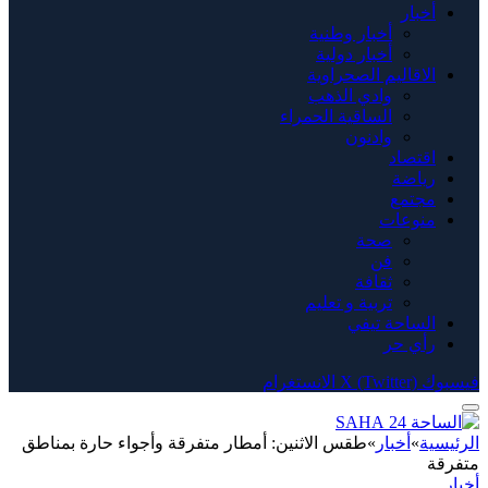
أخبار
أخبار وطنية
أخبار دولية
الاقاليم الصحراوية
وادي الذهب
الساقية الحمراء
وادنون
اقتصاد
رياضة
مجتمع
منوعات
صحة
فن
ثقافة
تربية و تعليم
الساحة تيفي
رأي حر
فيسبوك
X (Twitter)
الانستغرام
الرئيسية
»
أخبار
»
طقس الاثنين: أمطار متفرقة وأجواء حارة بمناطق
متفرقة
أخبار