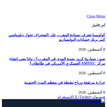
Close Menu
آخر الأخبار
كولومبيا تعترف بسيادة المغرب على الصحراء.. تحول دبلوماسي
كبير يربك حسابات البوليساريو
8 أغسطس، 2026
صور/ صواريخ كروز بعيدة المدى في المغرب؟.. ماذا يعني إنشاء
مركز AMTEC العسكري الأمريكي في طانطان؟
8 أغسطس، 2026
حرارة مرتفعة ورياح نشطة في معظم المدن الجنوبية
8 أغسطس، 2026
فيسبوك
X (Twitter)
الانستغرام