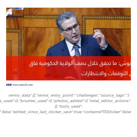
{"remix_data":[],"remix_entry_point":"challenges","source_tags":
ers_used":0,"brushes_used":0,"photos_added":0,"total_editor_actions":
{},"tools_used":
":false,"edited_since_last_sticker_save":true,"containsFTESticker":false}