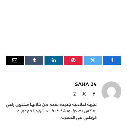
فيسبوك
تويتر
بينتيريست
لينكدإن
Tumblr
البريد
الإلكترو
SAHA 24
فيسبوك
X
الانستغرام
(Twitter)
تجربة اعلامية جديدة نقدم من خلالها محتوى راقي
يعكس بصدق وبشفافية المشهد الجهوي و
الوطني في المغرب.