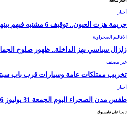
أخبار شائعة
أخبار
جريمة هزت العيون.. توقيف 6 مشتبه فيهم بينهم قاصر في قضية مقتل فتاة ورمي جثتها بوادي الساقية الحمراء
الاقاليم الصحراوية
زلزال سياسي يهز الداخلة.. ظهور صلوح الجماني
غير مصنف
تخريب ممتلكات عامة وسيارات قرب باب سبتة.
أخبار
طقس مدن الصحراء اليوم الجمعة 31 يوليوز 2026.. ارتفاع درجات الحرارة ورياح قوية بعدد من الأقاليم
تابعنا على فايسبوك