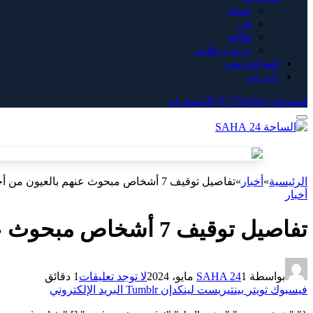
صحة
فن
ثقافة
تربية و تعليم
الساحة تيفي
رأي حر
فيسبوك
X (Twitter)
الانستغرام
الرئيسية
»
أخبار
»
تفاصيل توقيف 7 أشخاص مبحوث عنهم بالعيون من أجل قضايا إجرامية متفرقة
أخبار
تفاصيل توقيف 7 أشخاص مبحوث عنهم بالعيون من أجل قضايا إجرامية متفرقة
بواسطة
1 مايو، 2024
SAHA 24
لا توجد تعليقات
1 دقائق
فيسبوك
تويتر
بينتيريست
لينكدإن
Tumblr
البريد الإلكتروني