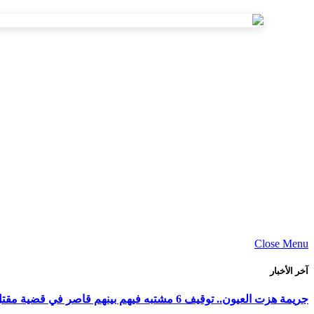
Close Menu
آخر الأخبار
جريمة هزت العيون.. توقيف 6 مشتبه فيهم بينهم قاصر في قضية مقتل فتاة ورمي جثتها بوادي الساقية الحمراء