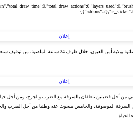
wn","total_draw_time":0,"total_draw_actions":0,"layers_used":0,"brus
{"addons":2},"is_sticker":f
من توقيف سبعة أشخاص مبحوث عنهم من أجل قضايا إجرامية متفرقة.
 أجل قضيتين تتعلقان بالسرقة مع الضرب والجرح، ومن أجل خيانة الأ
أجل السرقة الموصوفة، والخامس مبحوث عنه وطنيا من أجل الضرب والج
الحياة.