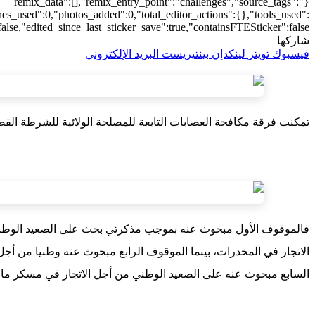
{"remix_data":[],"remix_entry_point":"challenges","source_tags":
hes_used":0,"photos_added":0,"total_editor_actions":{},"tools_used":
alse,"edited_since_last_sticker_save":true,"containsFTESticker":false}
شاركها
فيسبوك
تويتر
لينكدإن
بينتيريست
البريد الإلكتروني
تمكنت فرقة مكافحة العصابات التابعة للمصلحة الولائية للشرطة القضائية بولاية أمن العيون، خلال ظرف 24 ساعة الماضية، 
فالموقوف الأول مبحوث عنه بموجب مذكرتي بحث على الصعيد الوطني من
الاتجار في المخدرات، بينما الموقوف الرابع مبحوث عنه وطنيا من 
السابع مبحوث عنه على الصعيد الوطني من أجل الاتجار في مسكر ماء 