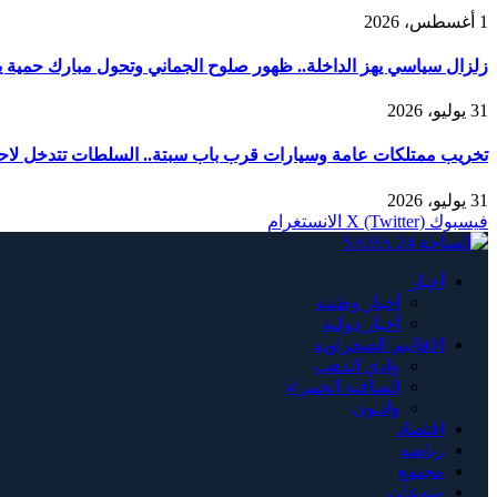
1 أغسطس، 2026
زلزال سياسي يهز الداخلة.. ظهور صلوح الجماني وتحول مبارك حمية يربك
31 يوليو، 2026
تخريب ممتلكات عامة وسيارات قرب باب سبتة.. السلطات تتدخل لاحت
31 يوليو، 2026
فيسبوك
X (Twitter)
الانستغرام
أخبار
أخبار وطنية
أخبار دولية
الاقاليم الصحراوية
وادي الذهب
الساقية الحمراء
وادنون
اقتصاد
رياضة
مجتمع
منوعات