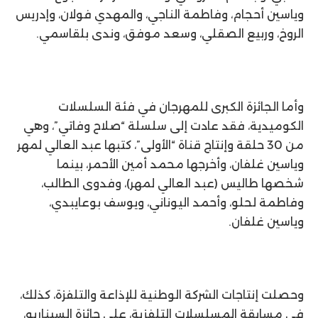
وياسين أحجام، وفاطمة الناجي، والمهدي فولان، وإدريس
الروخ، وربيع الصقلي، وسعد موفق، وندى بلقاسمي.
وأما الجائزة الكبرى للمهرجان في فئة السلسلات
الكوميدية، فقد عادت إلى سلسلة “صلاح وفاتي”، وهي
من 30 حلقة وإنتاج قناة “الأولى”، كتبها عبد العالي لمهر
وياسين غلفان، وأخرجها محمد أمين الأحمر، بينما
شخصها طاليس (عبد العالي لمهر)، وفدوى الطالب،
وفاطمة لحلو، وأحمد اليوناني، ويوسف بوعايبدي،
وياسين غلفان.
وحصلت إنتاجات الشركة الوطنية للإذاعة والتلفزة، كذلك،
في مسابقة المسلسلات التلفزية، على جائزة السيناريو،