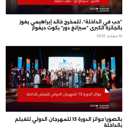
“حب في الداخلة”، للمخرج خالد إبراهيمي يفوز
بالجائزة الكبرى “سيزانغ دور” بكوت ديفوار
10 سبتمبر، 2025
بالصور\ جوائز الدورة 13 للمهرجان الدولي للفيلم
بالداخلة