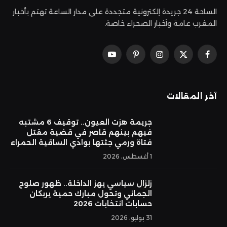
الساحة 24 جريدة إلكترونية متجددة على مدار الساعة تهتم بأخبار
المغرب عامة وأخبار الصحراء خاصة.
فيسبوك
X
الانستغرام
بينتيريست
يوتيوب
(Twitter)
آخر المقالات
جريمة هزت العيون.. توقيف 6 مشتبه
فيهم بينهم قاصر في قضية مقتل
فتاة ورمي جثتها بوادي الساقية الحمراء
1 أغسطس، 2026
زلزال سياسي يهز الداخلة.. ظهور صلوح
الجماني وتحول مبارك حمية يربكان
حسابات انتخابات 2026
31 يوليو، 2026