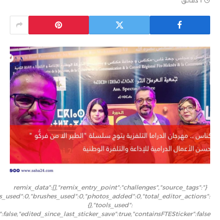
1 دقائق
{"remix_data":[],"remix_entry_point":"challenges","source_tags":
ers_used":0,"brushes_used":0,"photos_added":0,"total_editor_actions":
{},"tools_used":
":false,"edited_since_last_sticker_save":true,"containsFTESticker":false}