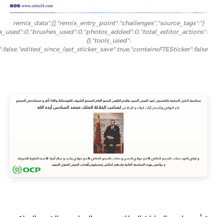
{"remix_data":[],"remix_entry_point":"challenges","source_tags":
ers_used":0,"brushes_used":0,"photos_added":0,"total_editor_actions":
{},"tools_used":
":false,"edited_since_last_sticker_save":true,"containsFTESticker":false}