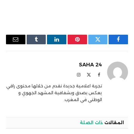
فيسبوك
تويتر
بينتيريست
لينكدإن
Tumblr
البريد
الإلكترو
SAHA 24
فيسبوك
X
الانستغرام
(Twitter)
تجربة اعلامية جديدة نقدم من خلالها محتوى راقي
يعكس بصدق وبشفافية المشهد الجهوي و
الوطني في المغرب.
المقالات
ذات الصلة