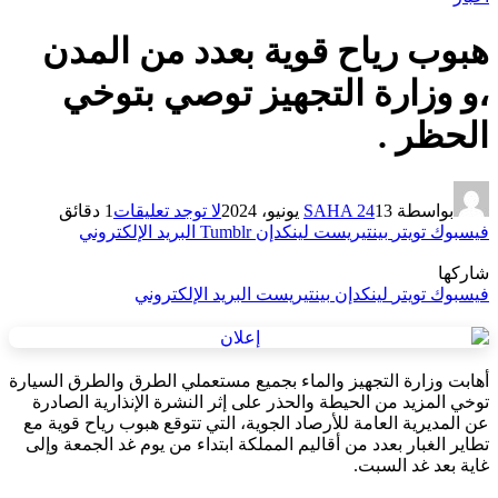
هبوب رياح قوية بعدد من المدن
،و وزارة التجهيز توصي بتوخي
الحظر .
بواسطة
13 يونيو، 2024
SAHA 24
لا توجد تعليقات
1 دقائق
فيسبوك
تويتر
بينتيريست
لينكدإن
Tumblr
البريد الإلكتروني
شاركها
فيسبوك
تويتر
لينكدإن
بينتيريست
البريد الإلكتروني
أهابت وزارة التجهيز والماء بجميع مستعملي الطرق والطرق السيارة
توخي المزيد من الحيطة والحذر على إثر النشرة الإنذارية الصادرة
عن المديرية العامة للأرصاد الجوية، التي تتوقع هبوب رياح قوية مع
ﺗﻄﺎﻳﺮ ﺍﻟﻐﺒﺎﺭ بعدد من أقاليم المملكة ابتداء من يوم غد الجمعة وإلى
غاية بعد غد السبت.