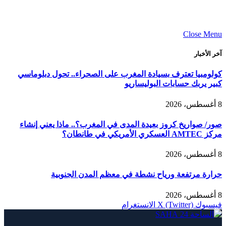
Close Menu
آخر الأخبار
كولومبيا تعترف بسيادة المغرب على الصحراء.. تحول دبلوماسي
كبير يربك حسابات البوليساريو
8 أغسطس، 2026
صور/ صواريخ كروز بعيدة المدى في المغرب؟.. ماذا يعني إنشاء
مركز AMTEC العسكري الأمريكي في طانطان؟
8 أغسطس، 2026
حرارة مرتفعة ورياح نشطة في معظم المدن الجنوبية
8 أغسطس، 2026
فيسبوك
X (Twitter)
الانستغرام