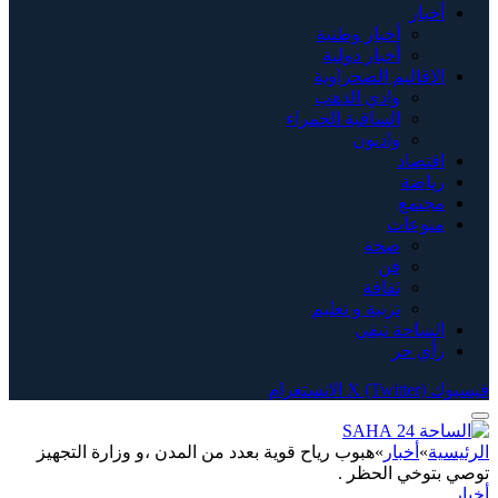
أخبار
أخبار وطنية
أخبار دولية
الاقاليم الصحراوية
وادي الذهب
الساقية الحمراء
وادنون
اقتصاد
رياضة
مجتمع
منوعات
صحة
فن
ثقافة
تربية و تعليم
الساحة تيفي
رأي حر
فيسبوك
X (Twitter)
الانستغرام
الرئيسية
»
أخبار
»
هبوب رياح قوية بعدد من المدن ،و وزارة التجهيز
توصي بتوخي الحظر .
أخبار