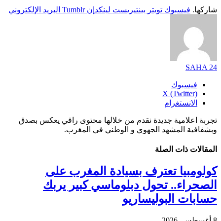
شاركها.
فيسبوك
تويتر
بينتيريست
لينكدإن
Tumblr
البريد الإلكتروني
SAHA 24
فيسبوك
X (Twitter)
الانستغرام
تجربة اعلامية جديدة نقدم من خلالها محتوى راقي يعكس بصدق
وبشفافية المشهد الجهوي و الوطني في المغرب.
المقالات
ذات الصلة
كولومبيا تعترف بسيادة المغرب على
الصحراء.. تحول دبلوماسي كبير يربك
حسابات البوليساريو
8 أغسطس، 2026