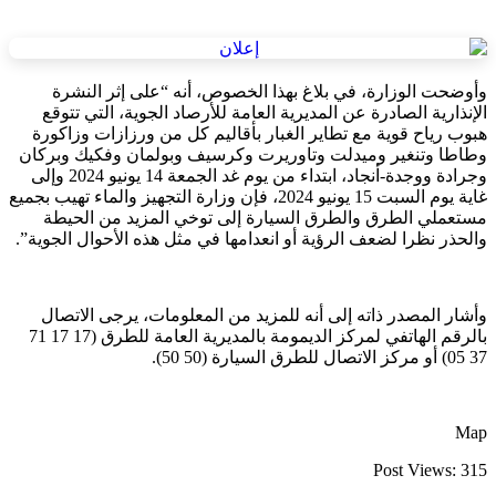
وأوضحت الوزارة، في بلاغ بهذا الخصوص، أنه “على إثر النشرة
الإنذارية الصادرة عن المديرية العامة للأرصاد الجوية، التي تتوقع
هبوب رياح قوية مع ﺗﻄﺎﻳﺮ ﺍﻟﻐﺒﺎﺭ بأقاليم كل من ورزاﺯﺍﺕ وﺯﺍﻛﻮﺭﺓ
وﻃﺎﻃﺎ وﺗﻨﻐﻴﺮ وميدلت وتاوريرت وﻛﺮﺳﻴﻒ وﺑﻮﻟﻤﺎﻥ وﻓﻜﻴﻚ وﺑﺮﻛﺎﻥ
وﺟﺮﺍﺩﺓ ﻭﻭﺟﺪة-ﺃﻧﺠﺎﺩ، ابتداء من يوم غد الجمعة 14 يونيو 2024 وإلى
غاية يوم السبت 15 يونيو 2024، فإن وزارة التجهيز والماء تهيب بجميع
مستعملي الطرق والطرق السيارة إلى توخي المزيد من الحيطة
والحذر نظرا لضعف الرؤية أو انعدامها في مثل هذه الأحوال الجوية”.
وأشار المصدر ذاته إلى أنه للمزيد من المعلومات، يرجى الاتصال
بالرقم الهاتفي لمركز الديمومة بالمديرية العامة للطرق (17 17 71
37 05) أو مركز الاتصال للطرق السيارة (50 50).
Map
Post Views:
315