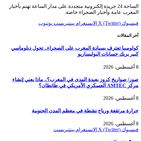
الساحة 24 جريدة إلكترونية متجددة على مدار الساعة تهتم بأخبار
المغرب عامة وأخبار الصحراء خاصة.
فيسبوك
X (Twitter)
الانستغرام
بينتيريست
يوتيوب
آخر المقالات
كولومبيا تعترف بسيادة المغرب على الصحراء.. تحول دبلوماسي
كبير يربك حسابات البوليساريو
8 أغسطس، 2026
صور/ صواريخ كروز بعيدة المدى في المغرب؟.. ماذا يعني إنشاء
مركز AMTEC العسكري الأمريكي في طانطان؟
8 أغسطس، 2026
حرارة مرتفعة ورياح نشطة في معظم المدن الجنوبية
8 أغسطس، 2026
فيسبوك
X (Twitter)
الانستغرام
بينتيريست
من نحن