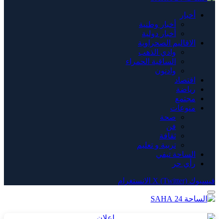
أخبار
أخبار وطنية
أخبار دولية
الاقاليم الصحراوية
وادي الذهب
الساقية الحمراء
وادنون
اقتصاد
رياضة
مجتمع
منوعات
صحة
فن
ثقافة
تربية و تعليم
الساحة تيفي
رأي حر
فيسبوك
X (Twitter)
الانستغرام