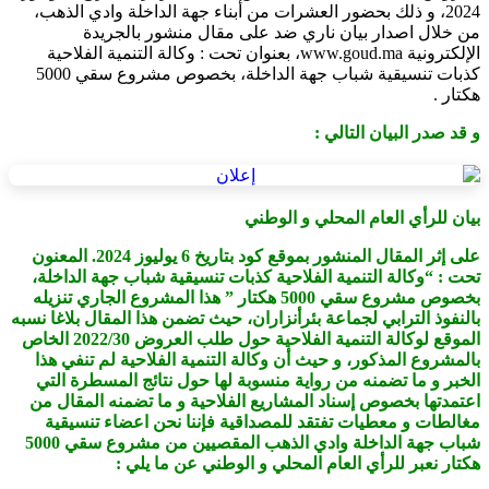
2024، و ذلك بحضور العشرات من أبناء جهة الداخلة وادي الذهب،
من خلال اصدار بيان ناري ضد على مقال منشور بالجريدة
الإلكترونية www.goud.ma، بعنوان تحت : وكالة التنمية الفلاحية
كذبات تنسيقية شباب جهة الداخلة، بخصوص مشروع سقي 5000
هكتار .
و قد صدر البيان التالي :
بيان للرأي العام المحلي و الوطني
على إثر المقال المنشور بموقع كود بتاريخ 6 يوليوز 2024. المعنون
تحت : “وكالة التنمية الفلاحية كذبات تنسيقية شباب جهة الداخلة،
بخصوص مشروع سقي 5000 هكتار ” هذا المشروع الجاري تنزيله
بالنفوذ الترابي لجماعة بئرأنزاران، حيث تضمن هذا المقال بلاغا نسبه
الموقع لوكالة التنمية الفلاحية حول طلب العروض 2022/30 الخاص
بالمشروع المذكور، و حيث أن وكالة التنمية الفلاحية لم تنفي هذا
الخبر و ما تضمنه من رواية منسوبة لها حول نتائج المسطرة التي
اعتمدتها بخصوص إسناد المشاريع الفلاحية و ما تضمنه المقال من
مغالطات و معطيات تفتقد للمصداقية فإننا نحن اعضاء تنسيقية
شباب جهة الداخلة وادي الذهب المقصيين من مشروع سقي 5000
هكتار نعبر للرأي العام المحلي و الوطني عن ما يلي :