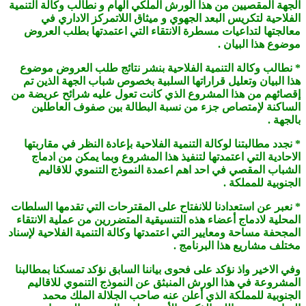
الجهة المقصيين من هذا الورش الملكي الهام و نطالب وكالة التنمية
الفلاحية لتكريس البعد الجهوي و ميثاق اللاتمركز الاداري في
معالجتها لتداعيات مسطرة الانتقاء التي اعتمدتها بطلب العروض
موضوع هذا البيان .
* نطالب وكالة التنمية الفلاحية بنشر نتائج طلب العروض موضوع
هذا البيان وتعليل قراراتها السلبية بخصوص شباب الجهة الذين تم
إقصائهم من هذا المشروع الذي كانت تعول عليه شرائح عريضة من
الساكنة لإمتصاص جزء من نسبة البطالة بين صفوف العاطلين
بالجهة .
* نجدد مطالبتنا لوكالة التنمية الفلاحية بإعادة النظر في مقاربتها
الاحادية التي اعتمدتها لتنفيذ هذا المشروع وبما يمكن من ادماج
الشباب المقصي في احد اهم اعمدة النموذج التنموي للاقاليم
الجنوبية للمملكة .
* نعبر عن استعدادنا للانفتاح على المقترحات التي تقدمها السلطات
المحلية لادماج أعضاء هذه التنسيقية المتضررين من عملية الانتقاء
المجحفة مساحة ومعايير التي اعتمدتها وكالة التنمية الفلاحية لإسناد
مختلف مشاريع هذا البرنامج .
وفي الاخير واذ نؤكد على فحوى بياننا السابق نؤكد تمسكنا بمطالبنا
المشروعة في هذا الورش المنبثق عن النموذج التنموي للاقاليم
الجنوبية للمملكة الذي أعلن عنه صاحب الجلالة الملك محمد