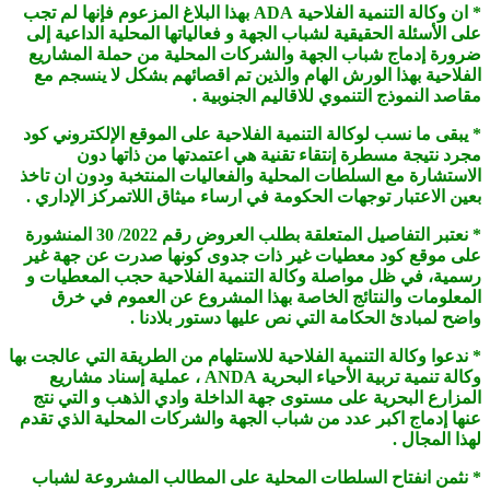
* ان وكالة التنمية الفلاحية ADA بهذا البلاغ المزعوم فإنها لم تجب
على الأسئلة الحقيقية لشباب الجهة و فعالياتها المحلية الداعية إلى
ضرورة إدماج شباب الجهة والشركات المحلية من حملة المشاريع
الفلاحية بهذا الورش الهام والذين تم اقصائهم بشكل لا ينسجم مع
مقاصد النموذج التنموي للاقاليم الجنوبية .
* يبقى ما نسب لوكالة التنمية الفلاحية على الموقع الإلكتروني كود
مجرد نتيجة مسطرة إنتقاء تقنية هي اعتمدتها من ذاتها دون
الاستشارة مع السلطات المحلية والفعاليات المنتخبة ودون ان تاخذ
بعين الاعتبار توجهات الحكومة في ارساء ميثاق اللاتمركز الإداري .
* نعتبر التفاصيل المتعلقة بطلب العروض رقم 2022/ 30 المنشورة
على موقع كود معطيات غير ذات جدوى كونها صدرت عن جهة غير
رسمية، في ظل مواصلة وكالة التنمية الفلاحية حجب المعطيات و
المعلومات والنتائج الخاصة بهذا المشروع عن العموم في خرق
واضح لمبادئ الحكامة التي نص عليها دستور بلادنا .
* ندعوا وكالة التنمية الفلاحية للاستلهام من الطريقة التي عالجت بها
وكالة تنمية تربية الأحياء البحرية ANDA ، عملية إسناد مشاريع
المزارع البحرية على مستوى جهة الداخلة وادي الذهب و التي نتج
عنها إدماج اكبر عدد من شباب الجهة والشركات المحلية الذي تقدم
لهذا المجال .
* نثمن انفتاح السلطات المحلية على المطالب المشروعة لشباب