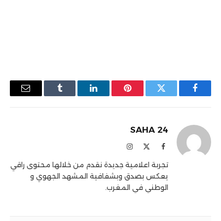
فيسبوك
تويتر
بينتيريست
لينكدإن
Tumblr
البريد
الإلكترو
SAHA 24
فيسبوك
X
الانستغرام
(Twitter)
تجربة اعلامية جديدة نقدم من خلالها محتوى راقي
يعكس بصدق وبشفافية المشهد الجهوي و
الوطني في المغرب.