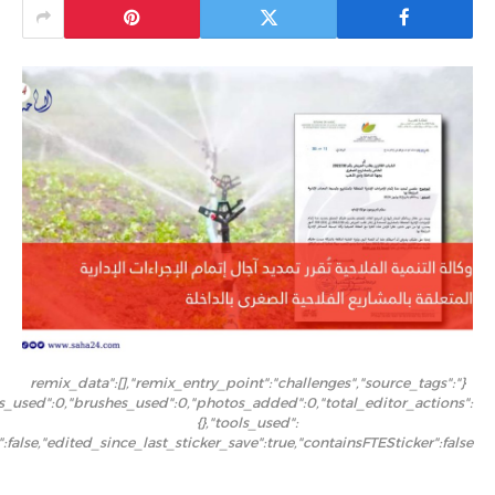
{"remix_data":[],"remix_entry_point":"challenges","source_tags":
ers_used":0,"brushes_used":0,"photos_added":0,"total_editor_actions":
{},"tools_used":
":false,"edited_since_last_sticker_save":true,"containsFTESticker":false}