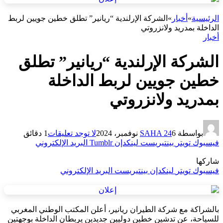
الرئيسية
»
أخبار
»
الشركة الإرلندية “ريانير” تطلق خطين جويين لربط
الداخلة بمدريد ولانزروتي
أخبار
الشركة الإرلندية “ريانير” تطلق
خطين جويين لربط الداخلة
بمدريد ولانزروتي
بواسطة
6 نوفمبر، 2024
SAHA 24
لا توجد تعليقات
1 دقائق
فيسبوك
تويتر
بينتيريست
لينكدإن
Tumblr
البريد الإلكتروني
شاركها
فيسبوك
تويتر
لينكدإن
بينتيريست
البريد الإلكتروني
بالشراكة مع شركة الطيران ريانير، أعلن المكتب الوطني المغربي
للسياحة، عن تدشين خطين دوليين جديدين يربطان الداخلة بوجهتين