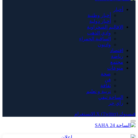
أخبار
أخبار وطنية
أخبار دولية
الاقاليم الصحراوية
وادي الذهب
الساقية الحمراء
وادنون
اقتصاد
رياضة
مجتمع
منوعات
صحة
فن
ثقافة
تربية و تعليم
الساحة تيفي
رأي حر
فيسبوك
X (Twitter)
الانستغرام