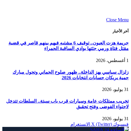
Close Menu
آخر الأخبار
جريمة هزت العيون.. توقيف 6 مشتبه فيهم بينهم قاصر في قضية
مقتل فتاة ورمي جثتها بوادي الساقية الحمراء
1 أغسطس، 2026
زلزال سياسي يهز الداخلة.. ظهور صلوح الجماني وتحول مبارك
حمية يربكان حسابات انتخابات 2026
31 يوليو، 2026
تخريب ممتلكات عامة وسيارات قرب باب سبتة.. السلطات تتدخل
لاحتواء الفوضى وفتح تحقيق
31 يوليو، 2026
فيسبوك
X (Twitter)
الانستغرام