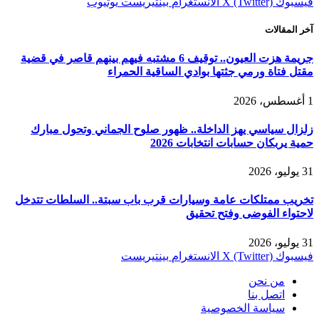
فيسبوك
X (Twitter)
الانستغرام
بينتيريست
يوتيوب
آخر المقالات
جريمة هزت العيون.. توقيف 6 مشتبه فيهم بينهم قاصر في قضية
مقتل فتاة ورمي جثتها بوادي الساقية الحمراء
1 أغسطس، 2026
زلزال سياسي يهز الداخلة.. ظهور صلوح الجماني وتحول مبارك
حمية يربكان حسابات انتخابات 2026
31 يوليو، 2026
تخريب ممتلكات عامة وسيارات قرب باب سبتة.. السلطات تتدخل
لاحتواء الفوضى وفتح تحقيق
31 يوليو، 2026
فيسبوك
X (Twitter)
الانستغرام
بينتيريست
من نحن
اتصل بنا
سياسة الخصوصية