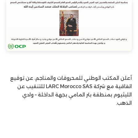
أعلن المكتب الوطني للمحروقات والمناجم، عن توقيع
اتفاقية مع شركة LARC Morocco SAS للتنقيب عن
الليثيوم بمنطقة بئر المامي بجهة الداخلة – وادي
الذهب.