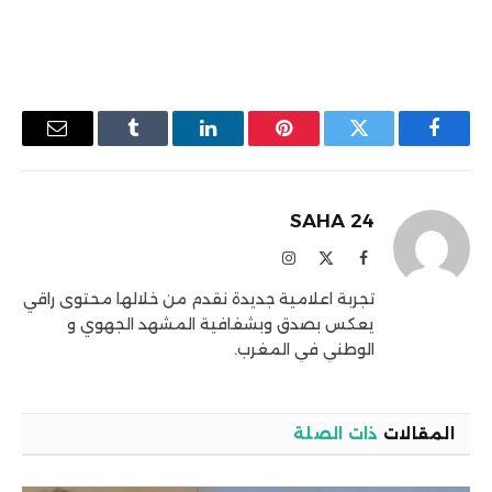
فيسبوك
تويتر
بينتيريست
لينكدإن
Tumblr
البريد
الإلكترو
SAHA 24
فيسبوك
X
الانستغرام
(Twitter)
تجربة اعلامية جديدة نقدم من خلالها محتوى راقي
يعكس بصدق وبشفافية المشهد الجهوي و
الوطني في المغرب.
المقالات
ذات الصلة