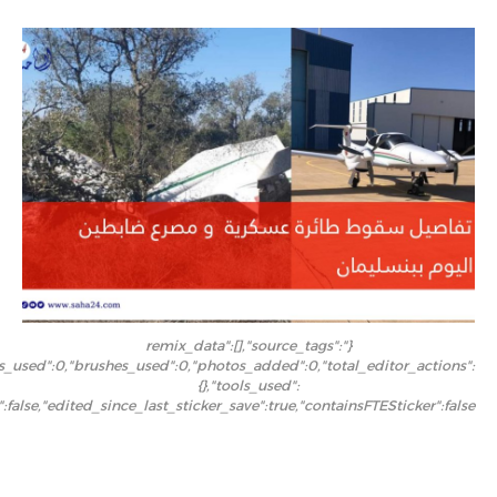
{"remix_data":[],"source_tags":
rs_used":0,"brushes_used":0,"photos_added":0,"total_editor_actions":
{},"tools_used":
":false,"edited_since_last_sticker_save":true,"containsFTESticker":false}