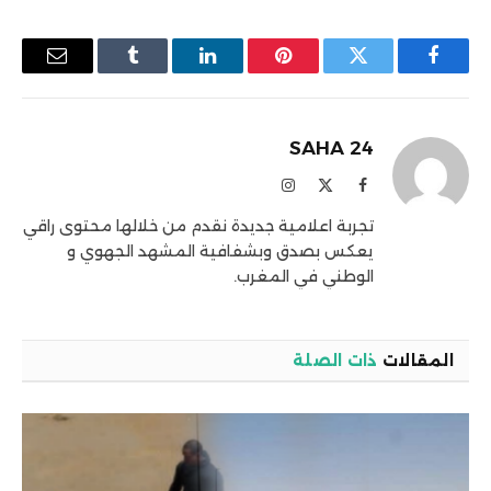
فيسبوك
تويتر
بينتيريست
لينكدإن
Tumblr
البريد
الإلكترو
SAHA 24
فيسبوك
X
الانستغرام
(Twitter)
تجربة اعلامية جديدة نقدم من خلالها محتوى راقي
يعكس بصدق وبشفافية المشهد الجهوي و
الوطني في المغرب.
المقالات
ذات الصلة