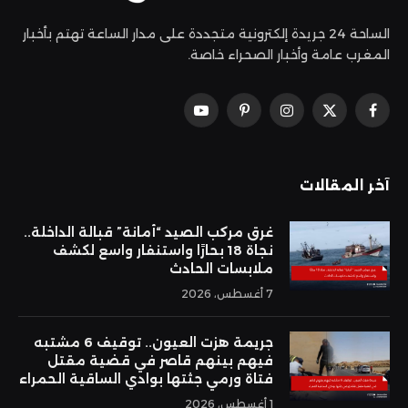
الساحة 24 جريدة إلكترونية متجددة على مدار الساعة تهتم بأخبار
المغرب عامة وأخبار الصحراء خاصة.
فيسبوك
X
الانستغرام
بينتيريست
يوتيوب
(Twitter)
آخر المقالات
غرق مركب الصيد “أمانة” قبالة الداخلة..
نجاة 18 بحارًا واستنفار واسع لكشف
ملابسات الحادث
7 أغسطس، 2026
جريمة هزت العيون.. توقيف 6 مشتبه
فيهم بينهم قاصر في قضية مقتل
فتاة ورمي جثتها بوادي الساقية الحمراء
1 أغسطس، 2026