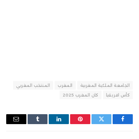
الجامعة الملكية المغربية
المغرب
المنتخب المغربي
كأس افريقيا
كان المغرب 2025
فيسبوك
تويتر
بينتيريست
لينكدإن
Tumblr
البريد
الإلكترو