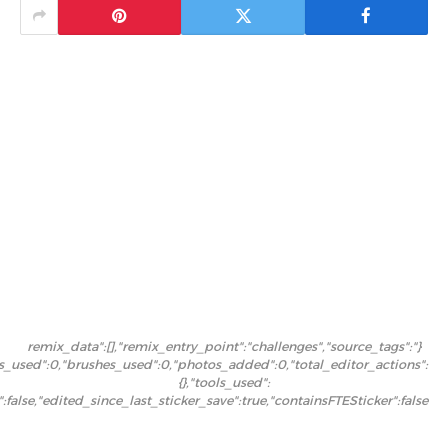
{"remix_data":[],"remix_entry_point":"challenges","source_tags":
ers_used":0,"brushes_used":0,"photos_added":0,"total_editor_actions":
{},"tools_used":
":false,"edited_since_last_sticker_save":true,"containsFTESticker":false}