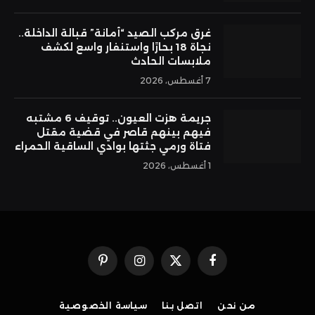
غرق مركب الصيد “أمانة” قبالة الداخلة..
نجاة 18 بحارًا واستنفار واسع لكشف
ملابسات الحادث
7 أغسطس، 2026
جريمة هزت العيون.. توقيف 6 مشتبه
فيهم بينهم قاصر في قضية مقتل
فتاة ورمي جثتها بوادي الساقية الحمراء
1 أغسطس، 2026
فيسبوك
X
الانستغرام
بينتيريست
(Twitter)
من نحن
اتصل بنا
سياسة الخصوصية