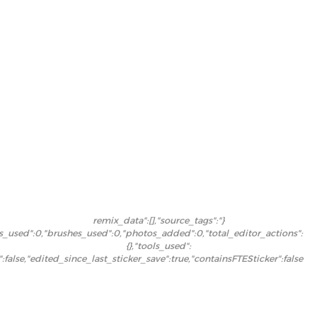
{"remix_data":[],"source_tags":
rs_used":0,"brushes_used":0,"photos_added":0,"total_editor_actions":
{},"tools_used":
":false,"edited_since_last_sticker_save":true,"containsFTESticker":false}