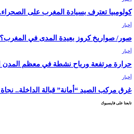
كولومبيا تعترف بسيادة المغرب على الصحراء..
أخبار
صور/ صواريخ كروز بعيدة المدى في المغرب؟.. ماذا يعني إنشاء مركز C
أخبار
حرارة مرتفعة ورياح نشطة في معظم المدن ال
أخبار
غرق مركب الصيد “أمانة” قبالة الداخلة.. نجاة 18 بحارًا واستنفار واسع لكشف ملابسات الحادث
تابعنا على فايسبوك