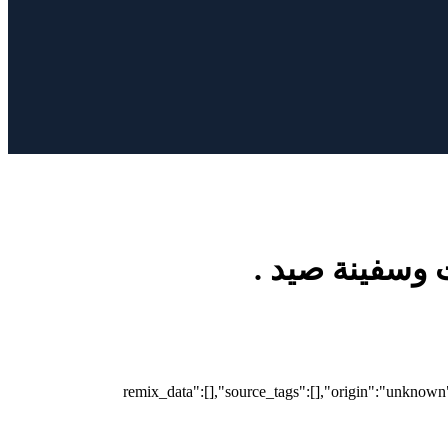
 وسفينة صيد .
{"remix_data":[],"source_tags":[],"origin":"unknow