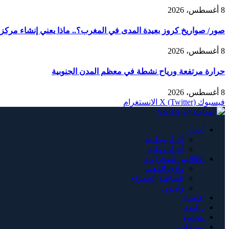
8 أغسطس، 2026
صور/ صواريخ كروز بعيدة المدى في المغرب؟.. ماذا يعني إنشاء مركز AMTEC العسكري الأمريكي في طانطان؟
8 أغسطس، 2026
حرارة مرتفعة ورياح نشطة في معظم المدن الجنوبية
8 أغسطس، 2026
فيسبوك
X (Twitter)
الانستغرام
أخبار
أخبار وطنية
أخبار دولية
الاقاليم الصحراوية
وادي الذهب
الساقية الحمراء
وادنون
اقتصاد
رياضة
مجتمع
منوعات