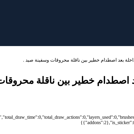
لداخلة بعد اصطدام خطير بين ناقلة محروقات وسفينة صيد .
عد اصطدام خطير بين ناقلة محروقات
n","total_draw_time":0,"total_draw_actions":0,"layers_used":0,"brushe
{"addons":2},"is_sticker":f