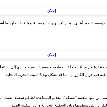
 وسفينة صيد أعالي البحار “تيسرين”، المسجلة بميناء طانطان، ما أ
 عائدة من ميناء الداخلة، اصطدمت بسفينة الصيد، ما أدى إلى استنف
 خزان الكازوال، مما قد يشكل تهديدًا للبيئة البحرية المحلية.
ة، من بينها سفينة “شبيكة”، لتقديم المساعدة لطاقم سفينة الصيد، ال
قارير التي سيقدمها ربان السفينة التجارية وربان سفينة الصيد.