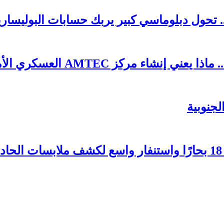
 تحول دبلوماسي كبير يربك حسابات البوليساري
AMTE العسكري الأمريكي في طانطان؟
جنوبية