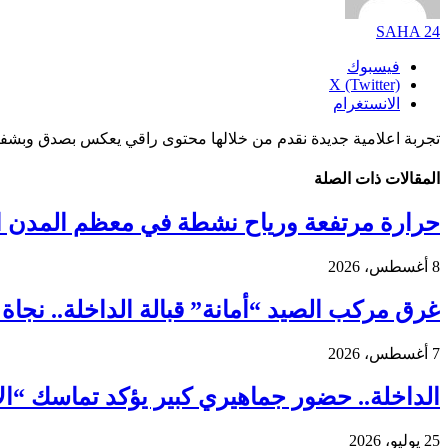
SAHA 24
فيسبوك
X (Twitter)
الانستغرام
تجربة اعلامية جديدة نقدم من خلالها محتوى راقي يعكس بصدق وبشفا
المقالات
ذات الصلة
حرارة مرتفعة ورياح نشطة في معظم المدن ال
8 أغسطس، 2026
غرق مركب الصيد “أمانة” قبالة الداخلة.. نجاة 18 بحارًا واستنفار واسع لكشف ملابسات الحادث
7 أغسطس، 2026
الداخلة.. حضور جماهيري كبير يؤكد تماسك “ا
25 يوليو، 2026