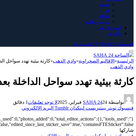
صحة
فن
ثقافة
تربية و تعليم
الساحة تيفي
رأي حر
فيسبوك
X (Twitter)
الانستغرام
الرئيسية
»
الاقاليم الصحراوية
»
وادي الذهب
»
كارثة بيئية تهدد سواحل ا
وادي الذهب
كارثة بيئية تهدد سواحل الداخلة ب
بواسطة
24 فبراير، 2025
SAHA 24
لا توجد تعليقات
1 دقائق
فيسبوك
تويتر
بينتيريست
لينكدإن
Tumblr
البريد الإلكتروني
s_used":0,"photos_added":0,"total_editor_actions":{},"tools_used":
alse,"edited_since_last_sticker_save":true,"containsFTESticker":false}
شاركها
فيسبوك
تويتر
لينكدإن
بينتيريست
البريد الإلكتروني