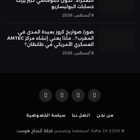
الصحراء.. تحول دبلوماسي كبير يربك
حسابات البوليساريو
8 أغسطس، 2026
صور/ صواريخ كروز بعيدة المدى في
المغرب؟.. ماذا يعني إنشاء مركز AMTEC
العسكري الأمريكي في طانطان؟
8 أغسطس، 2026
فيسبوك
X
الانستغرام
بينتيريست
(Twitter)
من نحن
اتصل بنا
سياسة الخصوصية
© 2026 Saha 24. استضافة وتصميم
شركة النجاح هوست
.