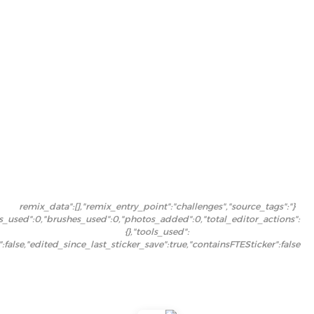
{"remix_data":[],"remix_entry_point":"challenges","source_tags":
ers_used":0,"brushes_used":0,"photos_added":0,"total_editor_actions":
{},"tools_used":
":false,"edited_since_last_sticker_save":true,"containsFTESticker":false}