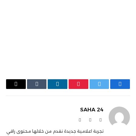
فيسبوك
تويتر
بينتيريست
لينكدإن
Tumblr
البريد
الإلكترو
SAHA 24
X
فيسبوك
الانستغرام
(Twitter)
تجربة اعلامية جديدة نقدم من خلالها محتوى راقي