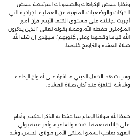
ونظرا لبعض الإكراهات والصعوبات المرتبطة ببعض
الحركات والوضعيات، المترتبة عن العملية الجراحية التي
أجريت لجلالته على مستوى الكتف الأيسر، فإن أمير
المؤمنين حفظه الله، وعملا بقوله تعالى “الذين يذكرون
الله قياما وقعودا وعلى جُنوبهم”، سيؤدي إن شاء الله،
صلاة العشاء والتراويح جُلوسا.
وسيبث هذا الحفل الديني مباشرة على أمواج الإذاعة
وشاشة التلفزة عند أذان صلاة العشاء.
حفظ الله مولانا الإمام بما حفظ به الذكر الحكيم، وأدام
على جلالته نعمة الصحة والعافية، وأقر عينه بولي
العهد صاحب السمو الملكي الأمير مولاي الحسن، وشد