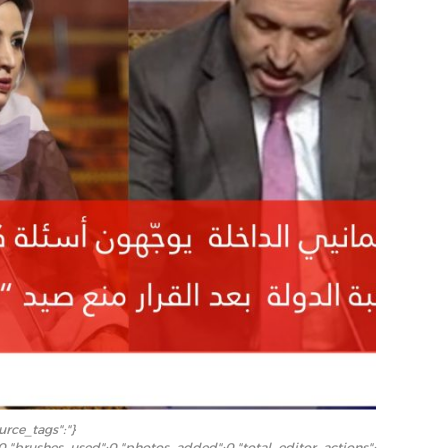
ource_tags":
:0,"brushes_used":0,"photos_added":0,"total_editor_actions":