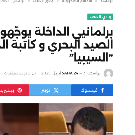
الرئيسية
»
الاقاليم الصحراوية
»
وادي الذهب
»
برلمانيي الداخل
وادي الذهب
برلمانيي الداخلة يوجّهون
الصيد البحري و كاتبة ال
“السيبيا”
بواسطة
3 أبريل، 2025
SAHA 24
لا توجد تعليقات
فيسبوك
تويتر
بينتيري