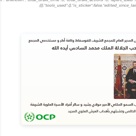
{},"tools_used":{},"is_sticker":false,"edited_since_la