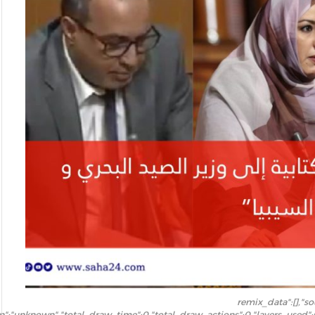
{"remix_data":[],"s
gin":"unknown","total_draw_time":0,"total_draw_actions":0,"layers_used"