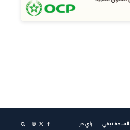
الساحة تيفي
رأي حر
X
فيسبوك
الانستغرام