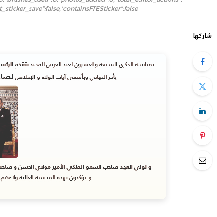
st_sticker_save":false,"containsFTESticker":false}
شاركها