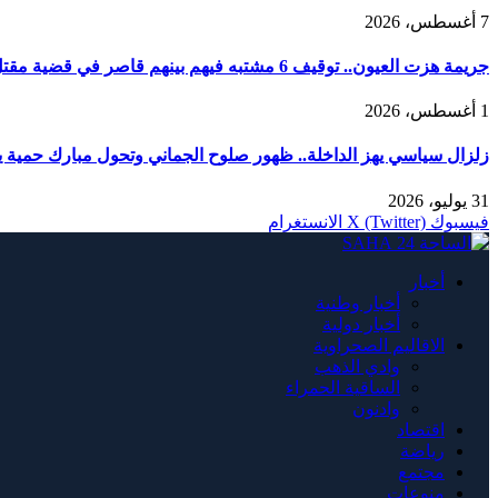
7 أغسطس، 2026
جريمة هزت العيون.. توقيف 6 مشتبه فيهم بينهم قاصر في قضية مقتل فتاة ورمي جثتها بوادي الساقية الحمراء
1 أغسطس، 2026
زلزال سياسي يهز الداخلة.. ظهور صلوح الجماني وتحول مبارك حمية يربك
31 يوليو، 2026
فيسبوك
X (Twitter)
الانستغرام
أخبار
أخبار وطنية
أخبار دولية
الاقاليم الصحراوية
وادي الذهب
الساقية الحمراء
وادنون
اقتصاد
رياضة
مجتمع
منوعات