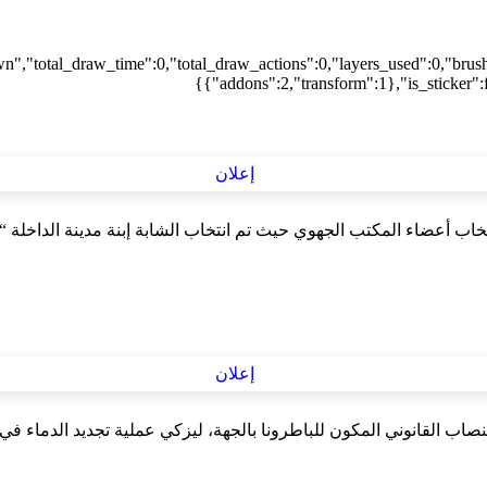
wn","total_draw_time":0,"total_draw_actions":0,"layers_used":0,"brus
{"addons":2,"transform":1},"is_sticker":f
خاب أعضاء المكتب الجهوي حيث تم انتخاب الشابة إبنة مدينة الداخلة “ا
صاب القانوني المكون للباطرونا بالجهة، ليزكي عملية تجديد الدماء ف