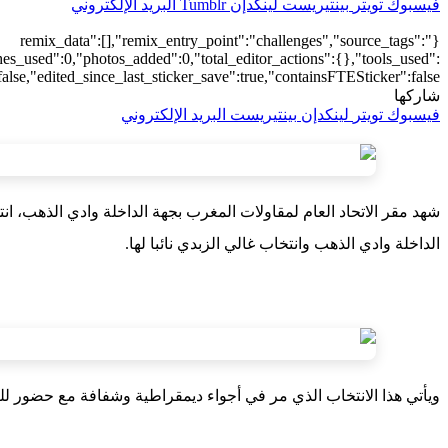
فيسبوك
تويتر
بينتيريست
لينكدإن
Tumblr
البريد الإلكتروني
{"remix_data":[],"remix_entry_point":"challenges","source_tags":
hes_used":0,"photos_added":0,"total_editor_actions":{},"tools_used":
alse,"edited_since_last_sticker_save":true,"containsFTESticker":false}
شاركها
فيسبوك
تويتر
لينكدإن
بينتيريست
البريد الإلكتروني
شهد مقر الاتحاد العام لمقاولات المغرب بجهة الداخلة وادي الذهب، انت
الداخلة وادي الذهب وانتخاب غالي الزبدي نائبا لها.
ويأتي هذا الانتخاب الذي مر في أجواء ديمقراطية وشفافة مع حضور للن