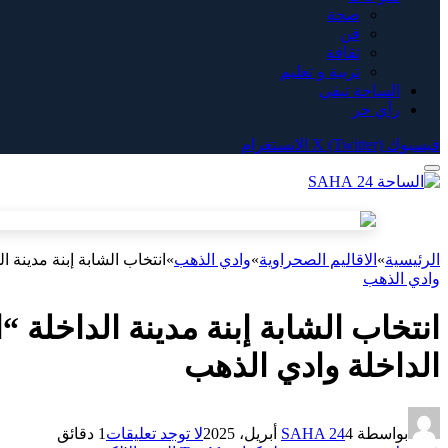
صحة
فن
ثقافة
تربية و تعليم
الساحة تيفي
رأي حر
فيسبوك
X (Twitter)
الانستغرام
الرئيسية
»
الاقاليم الصحراوية
»
وادي الذهب
»
انتخاب الشابة إبنة مدينة ا
وادي الذهب
انتخاب الشابة إبنة مدينة الداخلة “
الداخلة وادي الذهب
بواسطة
4 أبريل، 2025
SAHA 24
لا توجد تعليقات
1 دقائق