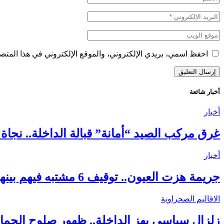
احفظ اسمي، بريدي الإلكتروني، والموقع الإلكتروني في هذا المتصف
أخبار شائعة
أخبار
غرق مركب الصيد “أمانة” قبالة الداخلة.. نجاة 18 بحارًا واستنفار واسع لكشف ملابسات الحادث
أخبار
جريمة هزت العيون.. توقيف 6 مشتبه فيهم بينهم قاصر في قضية مقتل فتاة ورمي جثتها بوادي الساقية الحمراء
الاقاليم الصحراوية
زلزال سياسي يهز الداخلة.. ظهور صلوح الجماني