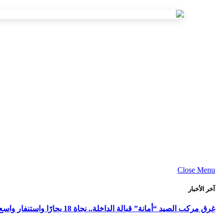
Close Menu
آخر الأخبار
غرق مركب الصيد “أمانة” قبالة الداخلة.. نجاة 18 بحارًا واستنفار واسع لكشف ملابسات الحادث