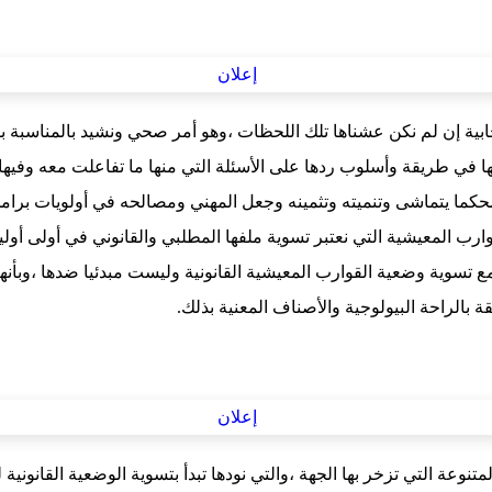
نتخابية إن لم نكن عشناها تلك اللحظات ،وهو أمر صحي ونشيد بالمناسبة 
 في طريقة وأسلوب ردها على الأسئلة التي منها ما تفاعلت معه وفيها م
 محكما يتماشى وتنميته وتثمينه وجعل المهني ومصالحه في أولويات برا
المعيشية التي نعتبر تسوية ملفها المطلبي والقانوني في أولى أولية 
 مع تسوية وضعية القوارب المعيشية القانونية وليست مبدئيا ضدها ،وبأنه
بالراحة البيولوجية والأصناف المعنية بذلك.
متنوعة التي تزخر بها الجهة ،والتي نودها تبدأ بتسوية الوضعية القانوني