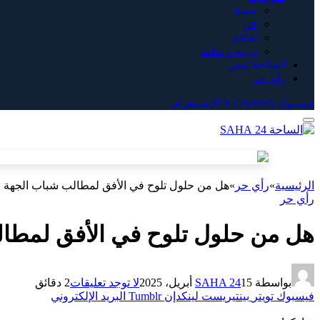
صحة
فن
ثقافة
تربية و تعليم
الساحة تيفي
رأي حر
فيسبوك
X (Twitter)
الانستغرام
الرئيسية
»
رأي حر
»
هل من حلول تلوح في الأفق لمطالب شباب الجهة ب
رأي حر
هل من حلول تلوح في الأفق لمطال
بواسطة
15 أبريل، 2025
SAHA 24
لا توجد تعليقات
2 دقائق
فيسبوك
تويتر
بينتيريست
لينكدإن
Tumblr
البريد الإلكتروني