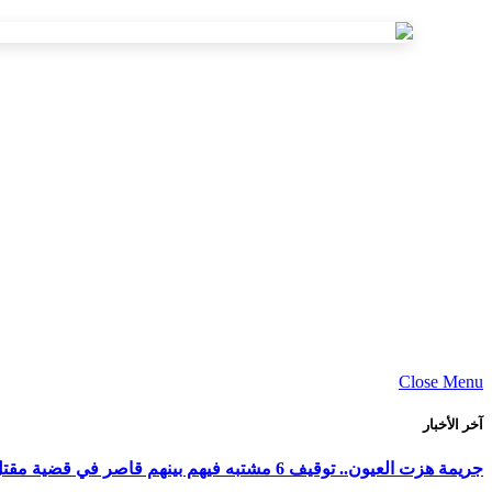
Close Menu
آخر الأخبار
جريمة هزت العيون.. توقيف 6 مشتبه فيهم بينهم قاصر في قضية مقتل فتاة ورمي جثتها بوادي الساقية الحمراء