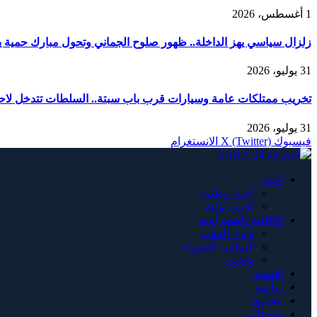
1 أغسطس، 2026
زلزال سياسي يهز الداخلة.. ظهور صلوح الجماني وتحول مبارك حمية يربك
31 يوليو، 2026
تخريب ممتلكات عامة وسيارات قرب باب سبتة.. السلطات تتدخل لاحت
31 يوليو، 2026
فيسبوك
X (Twitter)
الانستغرام
أخبار
أخبار وطنية
أخبار دولية
الاقاليم الصحراوية
وادي الذهب
الساقية الحمراء
وادنون
اقتصاد
رياضة
مجتمع
منوعات