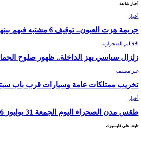
أخبار شائعة
أخبار
جريمة هزت العيون.. توقيف 6 مشتبه فيهم بينهم قاصر في قضية مقتل فتاة ورمي جثتها بوادي الساقية الحمراء
الاقاليم الصحراوية
زلزال سياسي يهز الداخلة.. ظهور صلوح الجماني
غير مصنف
تخريب ممتلكات عامة وسيارات قرب باب سبتة.
أخبار
طقس مدن الصحراء اليوم الجمعة 31 يوليوز 2026.. ارتفاع درجات الحرارة ورياح قوية بعدد من الأقاليم
تابعنا على فايسبوك