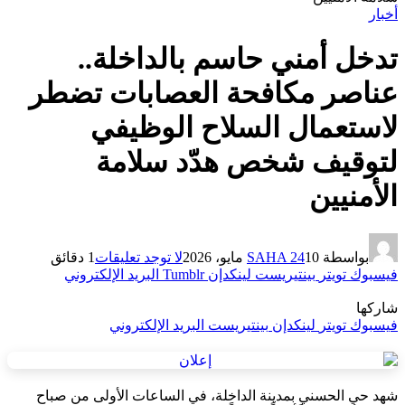
أخبار
تدخل أمني حاسم بالداخلة..
عناصر مكافحة العصابات تضطر
لاستعمال السلاح الوظيفي
لتوقيف شخص هدّد سلامة
الأمنيين
بواسطة
10 مايو، 2026
SAHA 24
لا توجد تعليقات
1 دقائق
فيسبوك
تويتر
بينتيريست
لينكدإن
Tumblr
البريد الإلكتروني
شاركها
فيسبوك
تويتر
لينكدإن
بينتيريست
البريد الإلكتروني
شهد حي الحسني بمدينة الداخلة، في الساعات الأولى من صباح