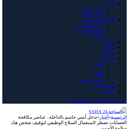
أخبار
أخبار وطنية
أخبار دولية
الاقاليم الصحراوية
وادي الذهب
الساقية الحمراء
وادنون
اقتصاد
رياضة
مجتمع
منوعات
صحة
فن
ثقافة
تربية و تعليم
الساحة تيفي
رأي حر
فيسبوك
X (Twitter)
الانستغرام
الرئيسية
»
أخبار
»
تدخل أمني حاسم بالداخلة.. عناصر مكافحة
العصابات تضطر لاستعمال السلاح الوظيفي لتوقيف شخص هدّد
سلامة الأمنيين