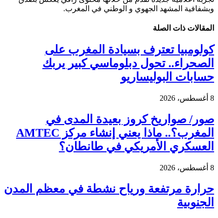
وبشفافية المشهد الجهوي و الوطني في المغرب.
المقالات
ذات الصلة
كولومبيا تعترف بسيادة المغرب على
الصحراء.. تحول دبلوماسي كبير يربك
حسابات البوليساريو
8 أغسطس، 2026
صور/ صواريخ كروز بعيدة المدى في
المغرب؟.. ماذا يعني إنشاء مركز AMTEC
العسكري الأمريكي في طانطان؟
8 أغسطس، 2026
حرارة مرتفعة ورياح نشطة في معظم المدن
الجنوبية