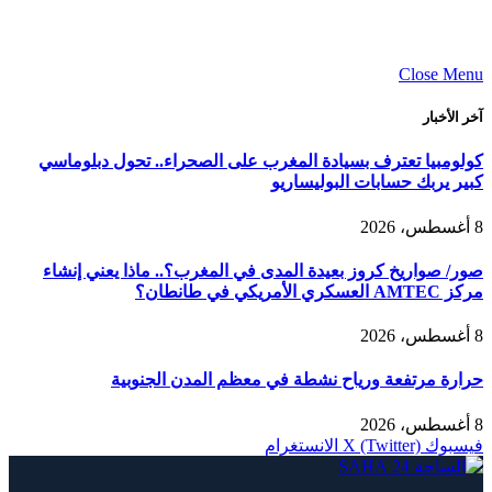
Close Menu
آخر الأخبار
كولومبيا تعترف بسيادة المغرب على الصحراء.. تحول دبلوماسي
كبير يربك حسابات البوليساريو
8 أغسطس، 2026
صور/ صواريخ كروز بعيدة المدى في المغرب؟.. ماذا يعني إنشاء
مركز AMTEC العسكري الأمريكي في طانطان؟
8 أغسطس، 2026
حرارة مرتفعة ورياح نشطة في معظم المدن الجنوبية
8 أغسطس، 2026
فيسبوك
X (Twitter)
الانستغرام