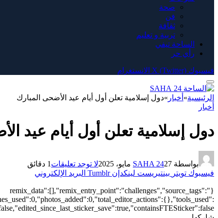
صحة
فن
ثقافة
تربية و تعليم
الساحة تيفي
رأي حر
فيسبوك
X (Twitter)
الانستغرام
الرئيسية
»
أخبار
»
دول إسلامية تعلن أول أيام عيد الأضحى المبارك
أخبار
دول إسلامية تعلن أول أيام عيد ال
بواسطة
27 مايو، 2025
SAHA 24
لا توجد تعليقات
1 دقائق
فيسبوك
تويتر
بينتيريست
لينكدإن
Tumblr
البريد الإلكتروني
{"remix_data":[],"remix_entry_point":"challenges","source_tags":
hes_used":0,"photos_added":0,"total_editor_actions":{},"tools_used":
alse,"edited_since_last_sticker_save":true,"containsFTESticker":false}
شاركها