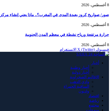
8 أغسطس، 2026
صور/ صواريخ كروز بعيدة المدى في المغرب؟.. ماذا يعني إنشاء مركز AMTEC العسكري الأمريكي في طانطان؟
8 أغسطس، 2026
حرارة مرتفعة ورياح نشطة في معظم المدن الجنوبية
8 أغسطس، 2026
فيسبوك
X (Twitter)
الانستغرام
أخبار
أخبار وطنية
أخبار دولية
الاقاليم الصحراوية
وادي الذهب
الساقية الحمراء
وادنون
اقتصاد
رياضة
مجتمع
منوعات