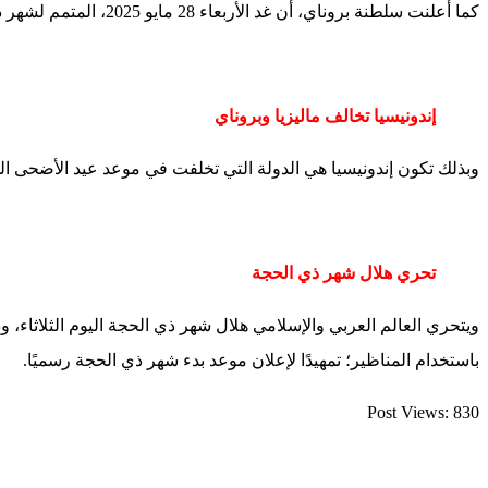
كما أعلنت سلطنة بروناي، أن غد الأربعاء 28 مايو 2025، المتمم لشهر ذي القعدة بسبب عدم رؤية الهلال، والخميس 29 مايو غرة شهر ذي الحجة، وعيد الأضحى يوم السبت 7 يونيو.
إندونيسيا تخالف ماليزيا وبروناي
وبذلك تكون إندونيسيا هي الدولة التي تخلفت في موعد عيد الأضحى المبارك عن ماليزيا وبروناي، إذ ت
تحري هلال شهر ذي الحجة
ويتحري العالم العربي والإسلامي هلال شهر ذي الحجة اليوم الثلاثاء، و
باستخدام المناظير؛ تمهيدًا لإعلان موعد بدء شهر ذي الحجة رسميًا.
Post Views:
830