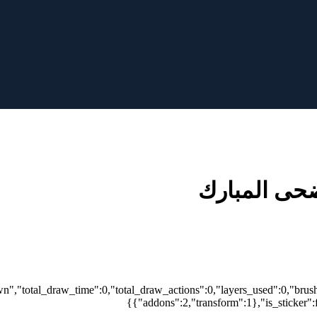
أضحى المبارك
wn","total_draw_time":0,"total_draw_actions":0,"layers_used":0,"brus
{"addons":2,"transform":1},"is_sticker":f