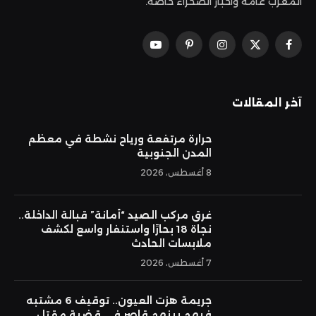
المغرب عامة وأخبار الصحراء خاصة.
فيسبوك
X
الانستغرام
بينتيريست
يوتيوب
(Twitter)
آخر المقالات
حرارة مرتفعة ورياح نشطة في معظم
المدن الجنوبية
8 أغسطس، 2026
غرق مركب الصيد “أمانة” قبالة الداخلة..
نجاة 18 بحارًا واستنفار واسع لكشف
ملابسات الحادث
7 أغسطس، 2026
جريمة هزت العيون.. توقيف 6 مشتبه
فيهم بينهم قاصر في قضية مقتل