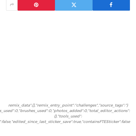
{"remix_data":[],"remix_entry_point":"challenges","source_tags":
ers_used":0,"brushes_used":0,"photos_added":0,"total_editor_actions":
{},"tools_used":
r":false,"edited_since_last_sticker_save":true,"containsFTESticker":false}