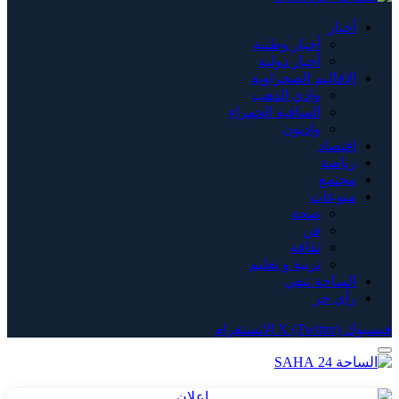
أخبار
أخبار وطنية
أخبار دولية
الاقاليم الصحراوية
وادي الذهب
الساقية الحمراء
وادنون
اقتصاد
رياضة
مجتمع
منوعات
صحة
فن
ثقافة
تربية و تعليم
الساحة تيفي
رأي حر
فيسبوك
X (Twitter)
الانستغرام