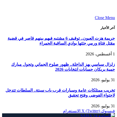
Close Menu
آخر الأخبار
جريمة هزت العيون.. توقيف 6 مشتبه فيهم بينهم قاصر في قضية
مقتل فتاة ورمي جثتها بوادي الساقية الحمراء
1 أغسطس، 2026
زلزال سياسي يهز الداخلة.. ظهور صلوح الجماني وتحول مبارك
حمية يربكان حسابات انتخابات 2026
31 يوليو، 2026
تخريب ممتلكات عامة وسيارات قرب باب سبتة.. السلطات تتدخل
لاحتواء الفوضى وفتح تحقيق
31 يوليو، 2026
فيسبوك
X (Twitter)
الانستغرام