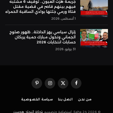
جريمة هزت العيون.. توقيف 6 مشتبه
فيهم بينهم قاصر في قضية مقتل
فتاة ورمي جثتها بوادي الساقية الحمراء
1 أغسطس، 2026
زلزال سياسي يهز الداخلة.. ظهور صلوح
الجماني وتحول مبارك حمية يربكان
حسابات انتخابات 2026
31 يوليو، 2026
فيسبوك
X
الانستغرام
بينتيريست
(Twitter)
من نحن
اتصل بنا
سياسة الخصوصية
© 2026 Saha 24. استضافة وتصميم
شركة النجاح هوست
.