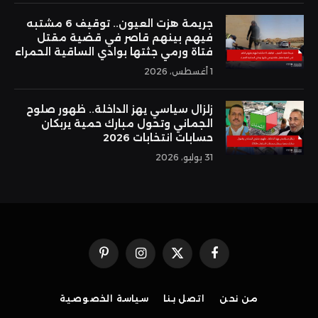
جريمة هزت العيون.. توقيف 6 مشتبه
فيهم بينهم قاصر في قضية مقتل
فتاة ورمي جثتها بوادي الساقية الحمراء
1 أغسطس، 2026
زلزال سياسي يهز الداخلة.. ظهور صلوح
الجماني وتحول مبارك حمية يربكان
حسابات انتخابات 2026
31 يوليو، 2026
فيسبوك
X
الانستغرام
بينتيريست
(Twitter)
من نحن
اتصل بنا
سياسة الخصوصية