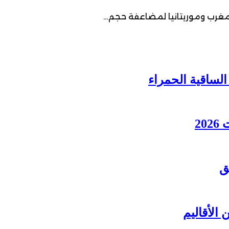
 المغرب وموريتانيا لمضاعفة حجم…
2
ق