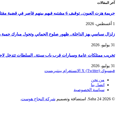
آخر المقالات
جريمة هزت العيون.. توقيف 6 مشتبه فيهم بينهم قاصر في قضية مقتل فتاة ورمي جثتها بوادي الساقية الحمراء
1 أغسطس، 2026
زلزال سياسي يهز الداخلة.. ظهور صلوح الجماني وتحول مبارك حمية يربك
31 يوليو، 2026
تخريب ممتلكات عامة وسيارات قرب باب سبتة.. السلطات تتدخل لاحت
31 يوليو، 2026
فيسبوك
X (Twitter)
الانستغرام
بينتيريست
من نحن
اتصل بنا
سياسة الخصوصية
© 2026 Saha 24. استضافة وتصميم
شركة النجاح هوست
.