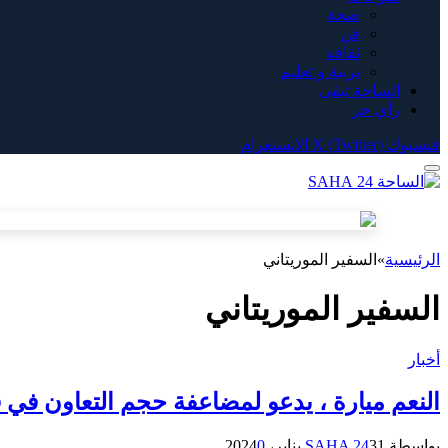
صحة
فن
ثقافة
تربية و تعليم
الساحة تيفي
رأي حر
فيسبوك
X (Twitter)
الانستغرام
الرئيسية
»
السفير الموريتاني
السفير الموريتاني
أخبار
النعم ميارة ، يدعو لمضاعفة حجم التعاون في ق
بواسطة
31 يناير، 2024
SAHA 24
0