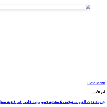
Close Menu
آخر الأخبار
جريمة هزت العيون.. توقيف 6 مشتبه فيهم بينهم قاصر في قضية مقتل فتاة ورمي جثتها بوادي الساقية الحمراء