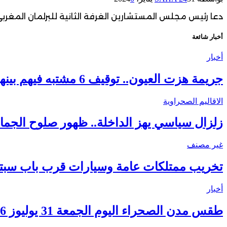
دعا رئيس مجلس المستشارين الغرفة الثانية للبرلمان المغربي
أخبار شائعة
أخبار
جريمة هزت العيون.. توقيف 6 مشتبه فيهم بينهم قاصر في قضية مقتل فتاة ورمي جثتها بوادي الساقية الحمراء
الاقاليم الصحراوية
زلزال سياسي يهز الداخلة.. ظهور صلوح الجماني
غير مصنف
تخريب ممتلكات عامة وسيارات قرب باب سبتة.
أخبار
طقس مدن الصحراء اليوم الجمعة 31 يوليوز 2026.. ارتفاع درجات الحرارة ورياح قوية بعدد من الأقاليم