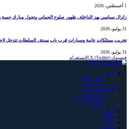
1 أغسطس، 2026
زلزال سياسي يهز الداخلة.. ظهور صلوح الجماني وتحول مبارك حمية يربك
31 يوليو، 2026
تخريب ممتلكات عامة وسيارات قرب باب سبتة.. السلطات تتدخل لاحت
31 يوليو، 2026
فيسبوك
X (Twitter)
الانستغرام
أخبار
أخبار وطنية
أخبار دولية
الاقاليم الصحراوية
وادي الذهب
الساقية الحمراء
وادنون
اقتصاد
رياضة
مجتمع
منوعات