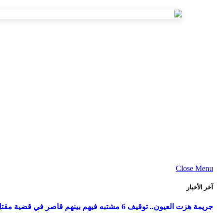
Close Menu
آخر الأخبار
جريمة هزت العيون.. توقيف 6 مشتبه فيهم بينهم قاصر في قضية مقتل فتاة ورمي جثتها بوادي الساقية الحمراء