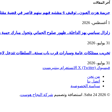
آخر المقالات
جريمة هزت العيون.. توقيف 6 مشتبه فيهم بينهم قاصر في قضية مقتل فتاة ورمي جثتها بوادي الساقية الحمراء
1 أغسطس، 2026
زلزال سياسي يهز الداخلة.. ظهور صلوح الجماني وتحول مبارك حمية يربك
31 يوليو، 2026
تخريب ممتلكات عامة وسيارات قرب باب سبتة.. السلطات تتدخل لاحت
31 يوليو، 2026
فيسبوك
X (Twitter)
الانستغرام
بينتيريست
من نحن
اتصل بنا
سياسة الخصوصية
© 2026 Saha 24. استضافة وتصميم
شركة النجاح هوست
.