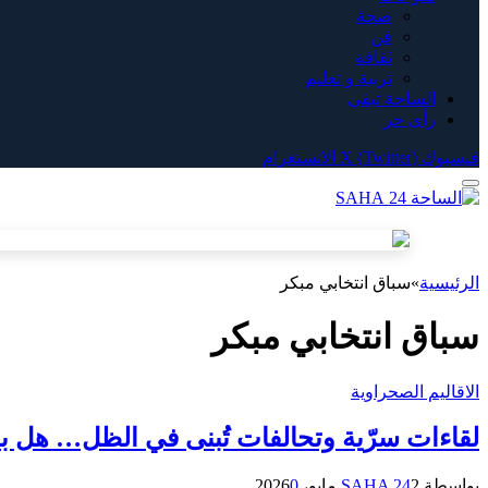
صحة
فن
ثقافة
تربية و تعليم
الساحة تيفي
رأي حر
فيسبوك
X (Twitter)
الانستغرام
الرئيسية
»
سباق انتخابي مبكر
سباق انتخابي مبكر
الاقاليم الصحراوية
لقاءات سرّية وتحالفات تُبنى في الظل… هل بدأ
بواسطة
2 مايو، 2026
SAHA 24
0