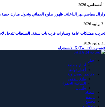
1 أغسطس، 2026
زلزال سياسي يهز الداخلة.. ظهور صلوح الجماني وتحول مبارك حمية يربك
31 يوليو، 2026
تخريب ممتلكات عامة وسيارات قرب باب سبتة.. السلطات تتدخل لاحت
31 يوليو، 2026
فيسبوك
X (Twitter)
الانستغرام
أخبار
أخبار وطنية
أخبار دولية
الاقاليم الصحراوية
وادي الذهب
الساقية الحمراء
وادنون
اقتصاد
رياضة
مجتمع
منوعات