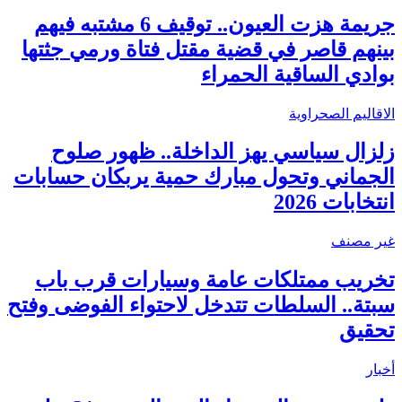
جريمة هزت العيون.. توقيف 6 مشتبه فيهم
بينهم قاصر في قضية مقتل فتاة ورمي جثتها
بوادي الساقية الحمراء
الاقاليم الصحراوية
زلزال سياسي يهز الداخلة.. ظهور صلوح
الجماني وتحول مبارك حمية يربكان حسابات
انتخابات 2026
غير مصنف
تخريب ممتلكات عامة وسيارات قرب باب
سبتة.. السلطات تتدخل لاحتواء الفوضى وفتح
تحقيق
أخبار