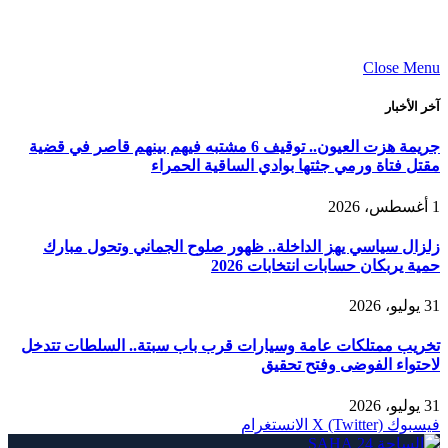
Close Menu
آخر الأخبار
جريمة هزت العيون.. توقيف 6 مشتبه فيهم بينهم قاصر في قضية
مقتل فتاة ورمي جثتها بوادي الساقية الحمراء
1 أغسطس، 2026
زلزال سياسي يهز الداخلة.. ظهور صلوح الجماني وتحول مبارك
حمية يربكان حسابات انتخابات 2026
31 يوليو، 2026
تخريب ممتلكات عامة وسيارات قرب باب سبتة.. السلطات تتدخل
لاحتواء الفوضى وفتح تحقيق
31 يوليو، 2026
فيسبوك
X (Twitter)
الانستغرام