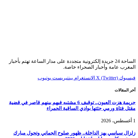
الساحة 24 جريدة إلكترونية متجددة على مدار الساعة تهتم بأخبار
المغرب عامة وأخبار الصحراء خاصة.
فيسبوك
X (Twitter)
الانستغرام
بينتيريست
يوتيوب
آخر المقالات
جريمة هزت العيون.. توقيف 6 مشتبه فيهم بينهم قاصر في قضية
مقتل فتاة ورمي جثتها بوادي الساقية الحمراء
1 أغسطس، 2026
زلزال سياسي يهز الداخلة.. ظهور صلوح الجماني وتحول مبارك