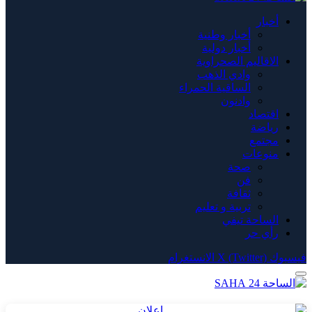
أخبار
أخبار وطنية
أخبار دولية
الاقاليم الصحراوية
وادي الذهب
الساقية الحمراء
وادنون
اقتصاد
رياضة
مجتمع
منوعات
صحة
فن
ثقافة
تربية و تعليم
الساحة تيفي
رأي حر
فيسبوك
X (Twitter)
الانستغرام