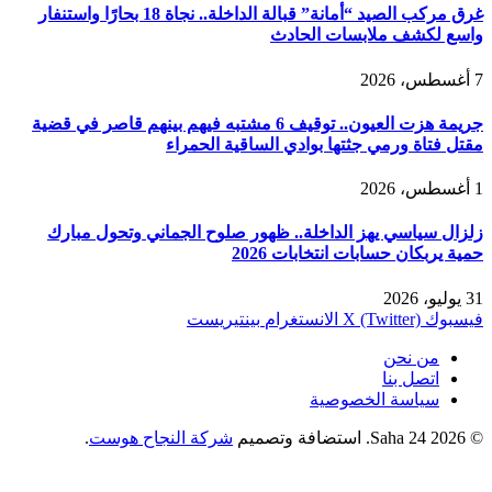
غرق مركب الصيد “أمانة” قبالة الداخلة.. نجاة 18 بحارًا واستنفار
واسع لكشف ملابسات الحادث
7 أغسطس، 2026
جريمة هزت العيون.. توقيف 6 مشتبه فيهم بينهم قاصر في قضية
مقتل فتاة ورمي جثتها بوادي الساقية الحمراء
1 أغسطس، 2026
زلزال سياسي يهز الداخلة.. ظهور صلوح الجماني وتحول مبارك
حمية يربكان حسابات انتخابات 2026
31 يوليو، 2026
فيسبوك
X (Twitter)
الانستغرام
بينتيريست
من نحن
اتصل بنا
سياسة الخصوصية
© 2026 Saha 24. استضافة وتصميم
شركة النجاح هوست
.