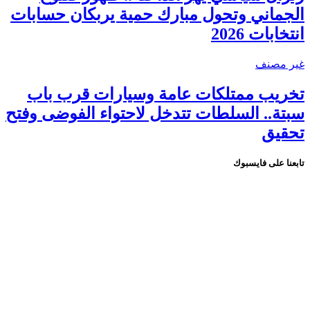
الجماني وتحول مبارك حمية يربكان حسابات
انتخابات 2026
غير مصنف
تخريب ممتلكات عامة وسيارات قرب باب
سبتة.. السلطات تتدخل لاحتواء الفوضى وفتح
تحقيق
تابعنا على فايسبوك