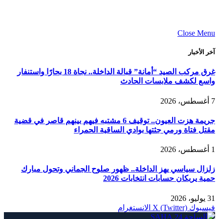
Close Menu
آخر الأخبار
غرق مركب الصيد “أمانة” قبالة الداخلة.. نجاة 18 بحارًا واستنفار
واسع لكشف ملابسات الحادث
7 أغسطس، 2026
جريمة هزت العيون.. توقيف 6 مشتبه فيهم بينهم قاصر في قضية
مقتل فتاة ورمي جثتها بوادي الساقية الحمراء
1 أغسطس، 2026
زلزال سياسي يهز الداخلة.. ظهور صلوح الجماني وتحول مبارك
حمية يربكان حسابات انتخابات 2026
31 يوليو، 2026
فيسبوك
X (Twitter)
الانستغرام