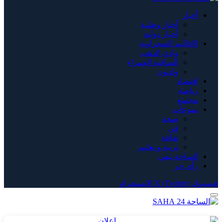
أخبار
أخبار وطنية
أخبار دولية
الاقاليم الصحراوية
وادي الذهب
الساقية الحمراء
وادنون
اقتصاد
رياضة
مجتمع
منوعات
صحة
فن
ثقافة
تربية و تعليم
الساحة تيفي
رأي حر
فيسبوك
X (Twitter)
الانستغرام