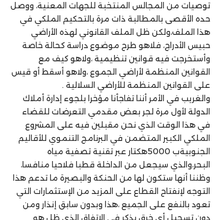
توصيات من المجالس المنتخبة للجهات المعنية، ووصل
حده الأقصى بالمطالبة ذات مرة بالتحكيم الملكي في
هذا الملف،ولكن ظل الملف القانوني لهذه الأراضي
حبيس الأدراج، فلاهو طرح موضوع دراسة كحالة خاصة
وأستخرجت فيه قوانين تنظيمية ،ولاهو كيف مع
القوانين المنظمة لأراضي الجموع ،ولاهو أسقط أو قيس
على القوانين المنظمة للأراضي السلالية .
والغريب في الأمر أننا تفاجأنا مؤخرا بلجوء إدارة أملاك
الدولة لأول مرة لجر بعض مقدمي التعرضات للقضاء
في هذا الوقت الذي نحن مقبلين فيه على المشروع
الملكي الكبير المتضمن في البرنامج التنموي للأقاليم
الجنوبيةب 5000هكتار عبر تقنية تصفية مياه
البحر،والذي سيجعل من الداخلة قطبا فلاحيا منافسا،
وظننا أنها ستكون لها من الحنكة والبصيرة ما تدعم هذا
التوجه لإنفتاح القطاع على المزيد من الإستثمارات التي
تعود بالنفع على الجميع ،هذا وبدون سابق إنذار ومن
دون تسجيل أي خرق يذكر في الإتفاق الذي ظل هو