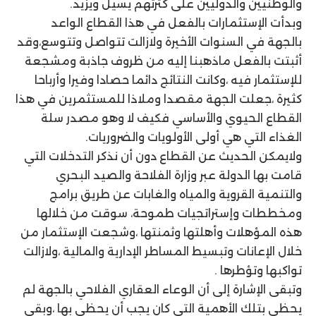
والوطنيين والدوليين على كثرتهم يسيل ويزيد.
وبدأت الإستثمارات بالفعل في هذا القطاع الواعد
بالجهة في السنوات الأخيرة ولازالت تتواصل وتتوسع،وقد
أثبتت بالفعل ماذهبنا إليه من ظروف جاذبة ومشجعة
للإستثمار فيه ،وكانت النتائج دائما حصادا وفيرا وأرباحا
كثيرة ،جعلت الجهة مقصدا وملاذا للمستثمرين في هذا
القطاع الحيوي والأساسي فكيف لا وهو مصدر سلة
الغذاء التي هي أولى الأولويات والضروريات.
ولايمكن الحديث عن القطاع دون أن نذكر التدخلات التي
قامت بها الدولة عبر وزارة الفلاحة والصيد البحري
والتنمية القروية والمياه والغابات عن طريق برامج
ومخططات وإستراتجيات طموحة، سوقت من خلالها
هذه المؤهلات وأهلتها وثمنتها ،وشجعت الإستثمار من
خلال الإعانات وتبسيط المساطر الإدارية والمالية ،ولازالت
تواكبها وتؤطرها .
وتبقى الإشارة إلى أن الوعاء العقاري الفلاحي بالجهة لم
يحظى بتلك الأهمية التي كان يجب أن يحظى بها ،وبقي