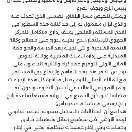
واليابس ،ولاتبقي ولاتذر للأرض ولا لأهلها، وتختفي بعد أن
ييبس الزرع ويجف الضرع.
ويمكن تلخيص مسار الإتفاق الضمني الذي تحدثنا عنه
والذي لازال معمول به إلى حد كتابة هذه السطور ،في
تقدم المستثمر الفلاحي بملف إداري متكامل للمركز
الجهوي للإستثمار ،الذي يحيله بدوره على مصالح وكالة
التنمية الفلاحية، والتي تحيله بعد الدراسة والموافقة
المبدئية على إدارة الأملاك المخزنية ووكالة الحوض
المائي الأولى لتوقيع عقد كراء والثانية للحصول على
ترخيص الحفر ،هذا بعد التفاهم والإتفاق بين المستثمر
مع المالك الأصلي للأرض قبل مباشرة كل هذه الإجراءات
،وتمر الأمور في الغالب في أحسن الظروف وبدون أية
مضايقات ،ويخرج الجميع في النهاية مقتنعا بقاعدة رابح
رابح (ويبقى مريضنا ماعندو باس) .
هذا مع أن المطالبات بالتعجيل بتسوية الملف القانوني
لهذه الأراضي ظل موضوع رسائل وتوصيات فرادى
وجماعات وفي إطار جمعيات منظمة ،وحتى في إطار