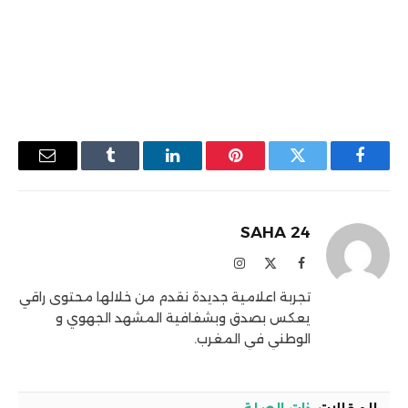
فيسبوك
تويتر
بينتيريست
لينكدإن
Tumblr
البريد
الإلكترو
SAHA 24
فيسبوك
X
الانستغرام
(Twitter)
تجربة اعلامية جديدة نقدم من خلالها محتوى راقي
يعكس بصدق وبشفافية المشهد الجهوي و
الوطني في المغرب.