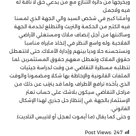
ويخرجها من دائرة التنازع مع من يدعي حق لا ناقة له
فيه ولاجمل.
وأملنا كبير في شخص السيد والي الجهة الذي لمسنا
فيه الكثير من الحكمة والتريث والتطلع لخدمة الجهة
وساكنتها من أجل إنصاف ملاك ومستغلي الأراضي
الفلاحية ،وله واسع النظر في إتخاذ مايراه مناسبا
ونستحسنه حلا وديا بينهم وإدارة الأملاك، حتى لاتتعطل
حقوق الملاك وتعطل معهم حقوق المستثمرين ،لما
تتطلبه مسطرة التقاضي من وقت لدراسة حيثيات
الملفات القانونية والإحاطة بها شكلا ومضمونا والوقت
الذي يأخذه ترافع الأطراف ،ولما قد يترتب عن ذلك من
مراحل التقاضي سيكون بلاشك على حساب تعثر
الإستثمار بالجهة ،في إنتظار حل جذري لهذا الإشكال
القانوني.
و حتى كما يقال (ما أيموت لعجل أو لاتيبس التاديت).
Post Views:
247