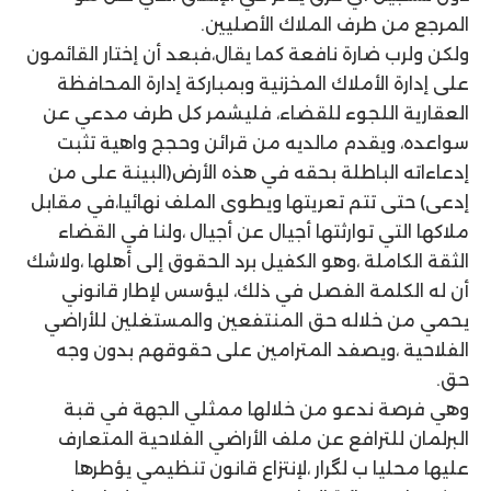
المرجع من طرف الملاك الأصليين.
ولكن ولرب ضارة نافعة كما يقال،فبعد أن إختار القائمون
على إدارة الأملاك المخزنية وبمباركة إدارة المحافظة
العقارية اللجوء للقضاء، فليشمر كل طرف مدعي عن
سواعده، ويقدم مالديه من قرائن وحجج واهية تثبت
إدعاءاته الباطلة بحقه في هذه الأرض(البينة على من
إدعى) حتى تتم تعريتها ويطوى الملف نهائيا،في مقابل
ملاكها التي توارثتها أجيال عن أجيال ،ولنا في القضاء
الثقة الكاملة ،وهو الكفيل برد الحقوق إلى أهلها ،ولاشك
أن له الكلمة الفصل في ذلك، ليؤسس لإطار قانوني
يحمي من خلاله حق المنتفعين والمستغلين للأراضي
الفلاحية ،ويصفد المترامين على حقوقهم بدون وجه
حق.
وهي فرصة ندعو من خلالها ممثلي الجهة في قبة
البرلمان للترافع عن ملف الأراضي الفلاحية المتعارف
عليها محليا ب لگرار ،لإنتزاع قانون تنظيمي يؤطرها