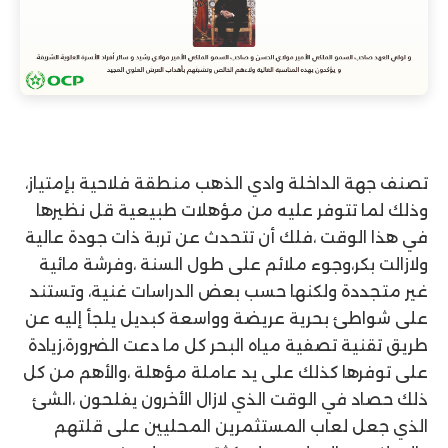
تصنف جهة الداخلة وادي الذهب منطقة فلاحية بإمتياز،
وذلك لما تتوفر عليه من مؤهلات طبيعية قل نظيرها
في هذا الوقت ،فلك أن تتحدث عن تربة ذات جودة عالية
ولازالت بكر،وجوء ملائم على طول السنة ،وفرشة مائية
غير متجددة ولكنها حسب بعض الدراسات غنية، وتستند
على شواطئ بحرية عريضة وواسعة كبديل يلجأ إليه عن
طريق تقنية تصفية مياه البحر كل ما دعت الضرورة،زيادة
على توفرها كذلك على يد عاملة مؤهلة ،والأهم من كل
ذلك حصاد في الوقت الذي لازال الأخرون يفلحون ،الشئ
الذي جعل لعاب المستثمرين المحليين على قلتهم