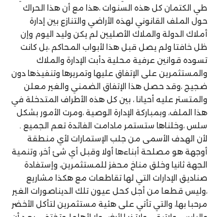
طي الكتمان كل هذه السنوات ،هذا مع أن هذا الحراك
حول الملف القانوني لهذه الأراضي والتنازع بين إدارة
أملاك الدولة والملاك الأصليين لم يكن وليد اليوم وإن
ظل خافتا ولم يصل قبل هذا لأبواب المحاكم ،بل كانت
تسوده قوانين عرفية محلية دأبت الإدارة والملاك
والمستثمرين على الإتفاق عليها وتمريرها وتنفيذها دون
ضجيج ،وقد حصل هذا الإتفاق الضمني والغير معلن
والمتستر عليه أحيانا ، بين كل هذه الأطراف المتدخلة في
هذا الملف، وبمباركة الإدارة الوصية ،ومرت الأمور بشكل
سلس ،وخلناها ستستمر مادامت الفائدة تعم الجميع .
لأن الهدف الأسمى من جلب الإستمارات لأي منطقة
أوجهة هو مصلحة أبناءها أولا وقبل أي شئ أخر، وتنمية
الجهة ثانيا وخلق مناخ محفز للمستثمرين، وإستفادة
صناديق الإدارات التي لها تقاطعات مع هكذا مشاريع
،وليس قطعا من أجل كحل عيون تلك الديناصورات الغير
مرحبا بها، والتي تأتي على هئية مستثمرين لتأكل الأخضر