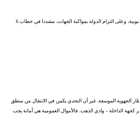
لطالما أكد صاحب الجلالة الملك محمد السادس نصره الله وايده في خطاباته السامية على ضرورة التفعيل الجيد للنموذج التنموي للأقاليم الجنوبية، وعلى التزام الدولة بمواكبة الجهات، مشددا في خطاب 6
طار الجهوية الموسعة. غير أن التحدي يكمن في الانتقال من منطق
جهة الداخلة – وادي الذهب. فالأموال العمومية هي أمانة يجب