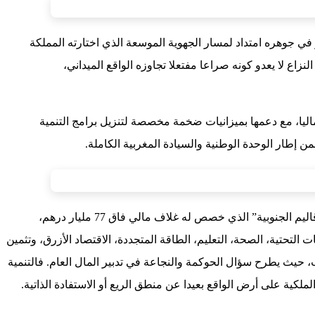
الصحراء المغربية، وهو في جوهره امتداد لمسار الجهوية الموسعة الذي اختارته المملكة
نزاع لا يعدو كونه صراعا مفتعلا تجاوزه الواقع الميداني،
ريا وماليا، مع دعمها بميزانيات ضخمة مخصصة لتنزيل برامج التنمية
ضمن إطار الوحدة الوطنية والسيادة المغربية الكاملة.
لم تدخر الدولة جهدا في ضخ الاستثمارات الكبرى في مختلف الجهات، عبر تمويلات مباشرة أو عبر برامج ملكية مهيكلة مثل برنامج “تنمية الأقاليم الجنوبية” الذي خصص له غلاف مالي فاق 77 مليار درهم،
لتحتية، الصحة، التعليم، الطاقة المتجددة، الاقتصاد الأزرق، وتثمين
، حيث يطرح سؤال الحوكمة والنجاعة في تدبير المال العام. فالتنمية
ية على أرض الواقع بعيدا عن منطق الريع أو الاستفادة الذاتية.