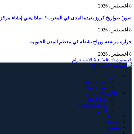
8 أغسطس، 2026
صور/ صواريخ كروز بعيدة المدى في المغرب؟.. ماذا يعني إنشاء مركز AMTEC العسكري الأمريكي في طانطان؟
8 أغسطس، 2026
حرارة مرتفعة ورياح نشطة في معظم المدن الجنوبية
8 أغسطس، 2026
فيسبوك
X (Twitter)
الانستغرام
أخبار
أخبار وطنية
أخبار دولية
الاقاليم الصحراوية
وادي الذهب
الساقية الحمراء
وادنون
اقتصاد
رياضة
مجتمع
منوعات