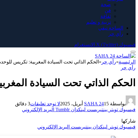
صحة
فن
ثقافة
تربية و تعليم
الساحة تيفي
رأي حر
فيسبوك
X (Twitter)
الانستغرام
الرئيسية
»
رأي حر
»
الحكم الذاتي تحت السيادة المغربية: تكريس للوحدة ا
رأي حر
الحكم الذاتي تحت السيادة المغربية
بواسطة
15 أبريل، 2025
SAHA 24
لا توجد تعليقات
3 دقائق
فيسبوك
تويتر
بينتيريست
لينكدإن
Tumblr
البريد الإلكتروني
شاركها
فيسبوك
تويتر
لينكدإن
بينتيريست
البريد الإلكتروني