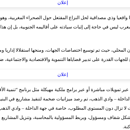
لذاتي الذي تقدم به المغرب سنة 2007 إطارا سياسيا واقعيا وذي مصداقية لحل النزاع المفتعل حول 
غرب ليس في حاجة إلى إثبات سيادته على أقاليمه الجنوبية، بل إن هذا ال
في تدبير الشأن المحلي، حيث تم توسيع اختصاصات الجهات، ومنحها استقلالا إدا
نح للجهات القدرة على تدبير قضاياها التنموية والاقتصادية والاجتماعية، 
اخلة – وادي الذهب، تم رصد ميزانيات ضخمة لتنفيذ مشاريع في البنيات ا
ارات لا تزال دون المستوى المطلوب، خاصة في جهة الداخلة – وادي الذهب
كل شفاف ومسؤول، وبربط المسؤولية بالمحاسبة، وتنزيل المشاريع الملك
نة.