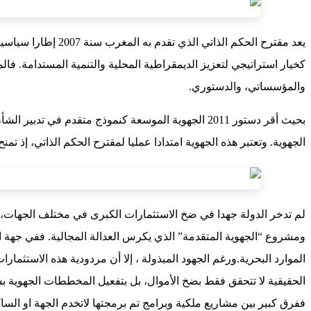
يعد مقترح الحكم ا
كخيار استراتيجي لتعزيز الديمقراطية المحلية والتنمية المستدامة. فالم
والمؤسساتي، والدستوري.
بحيث أقر دستور 2011 الجهوية الموسعة كنموذج متقدم 
الجهوية. وتعتبر هذه الجهوية امتدادا عمليا لمقترح الحكم الذاتي، إذ تم
ومشروع “الجهوية المتقدمة” الذي يكرس العدالة المجالية. ففي جهة الد
الموارد البحرية.ورغم الجهود المبذولة ، إلا أن مردودية هذه الاستثم
الحقيقية لا تتحقق فقط بضخ الأموال، بل بتفعيل المخططات الجهوية بش
ففرق كبير بين مشاريع ملكية وبرامج تم برمجتها لاتخدم الجهة او الساك