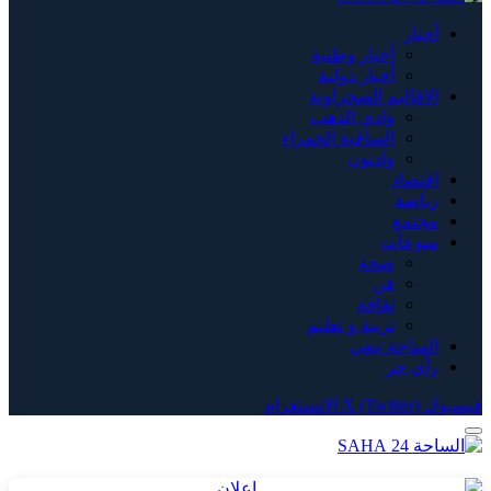
أخبار
أخبار وطنية
أخبار دولية
الاقاليم الصحراوية
وادي الذهب
الساقية الحمراء
وادنون
اقتصاد
رياضة
مجتمع
منوعات
صحة
فن
ثقافة
تربية و تعليم
الساحة تيفي
رأي حر
فيسبوك
X (Twitter)
الانستغرام