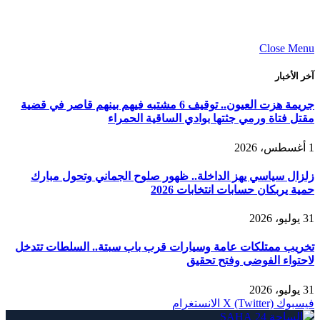
Close Menu
آخر الأخبار
جريمة هزت العيون.. توقيف 6 مشتبه فيهم بينهم قاصر في قضية
مقتل فتاة ورمي جثتها بوادي الساقية الحمراء
1 أغسطس، 2026
زلزال سياسي يهز الداخلة.. ظهور صلوح الجماني وتحول مبارك
حمية يربكان حسابات انتخابات 2026
31 يوليو، 2026
تخريب ممتلكات عامة وسيارات قرب باب سبتة.. السلطات تتدخل
لاحتواء الفوضى وفتح تحقيق
31 يوليو، 2026
فيسبوك
X (Twitter)
الانستغرام