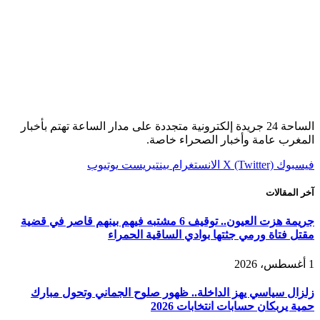
الساحة 24 جريدة إلكترونية متجددة على مدار الساعة تهتم بأخبار
المغرب عامة وأخبار الصحراء خاصة.
فيسبوك
X (Twitter)
الانستغرام
بينتيريست
يوتيوب
آخر المقالات
جريمة هزت العيون.. توقيف 6 مشتبه فيهم بينهم قاصر في قضية
مقتل فتاة ورمي جثتها بوادي الساقية الحمراء
1 أغسطس، 2026
زلزال سياسي يهز الداخلة.. ظهور صلوح الجماني وتحول مبارك
حمية يربكان حسابات انتخابات 2026