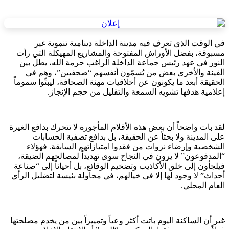
في الوقت الذي تعرف فيه مدينة الداخلة دينامية تنموية غير
مسبوقة، بفضل الأوراش المفتوحة والمشاريع المهيكلة التي رأت
النور في عهد رئيس جماعة الداخلة الراغب حرمة الله، يطل بين
الفينة والأخرى بعض من يُسمّون أنفسهم “صحفيين”، وهم في
الحقيقة أبعد ما يكونون عن أخلاقيات مهنة الصحافة، ليبثّوا سموماً
إعلامية هدفها تشويه السمعة والتقليل من حجم الإنجاز.
لقد بات واضحاً أن بعض هذه الأقلام المأجورة لا تتحرك بدافع الغيرة
على المدينة ولا بحثاً عن الحقيقة، بل بدافع تصفية الحسابات
الشخصية وإرضاء نزوات من فقدوا امتيازاتهم السابقة. فهؤلاء
“المدفوعون” لا يرون في النجاح سوى تهديداً لمصالحهم الضيقة،
فيلجأون إلى خلق الأكاذيب وتضخيم الوقائع، بل أحياناً إلى “صناعة
أحداث” لا وجود لها إلا في خيالهم، في محاولة بئيسة لتضليل الرأي
العام المحلي.
غير أن الساكنة اليوم باتت أكثر وعياً وتمييزاً بين من يخدم مصلحتها