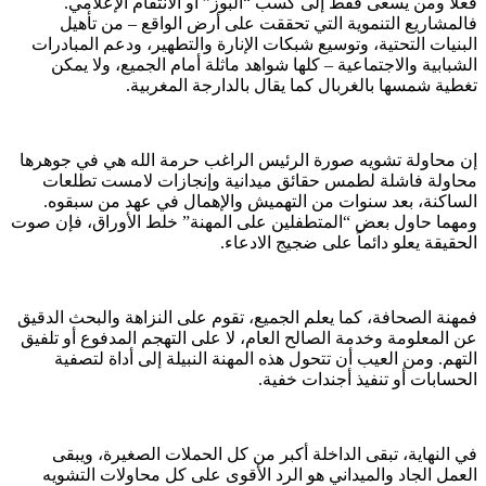
فعلاً ومن يسعى فقط إلى كسب “البوز” أو الانتقام الإعلامي.
فالمشاريع التنموية التي تحققت على أرض الواقع – من تأهيل
البنيات التحتية، وتوسيع شبكات الإنارة والتطهير، ودعم المبادرات
الشبابية والاجتماعية – كلها شواهد ماثلة أمام الجميع، ولا يمكن
تغطية شمسها بالغربال كما يقال بالدارجة المغربية.
إن محاولة تشويه صورة الرئيس الراغب حرمة الله هي في جوهرها
محاولة فاشلة لطمس حقائق ميدانية وإنجازات لامست تطلعات
الساكنة، بعد سنوات من التهميش والإهمال في عهد من سبقوه.
ومهما حاول بعض “المتطفلين على المهنة” خلط الأوراق، فإن صوت
الحقيقة يعلو دائماً على ضجيج الادعاء.
فمهنة الصحافة، كما يعلم الجميع، تقوم على النزاهة والبحث الدقيق
عن المعلومة وخدمة الصالح العام، لا على التهجم المدفوع أو تلفيق
التهم. ومن العيب أن تتحول هذه المهنة النبيلة إلى أداة لتصفية
الحسابات أو تنفيذ أجندات خفية.
في النهاية، تبقى الداخلة أكبر من كل الحملات الصغيرة، ويبقى
العمل الجاد والميداني هو الرد الأقوى على كل محاولات التشويه