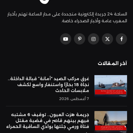
الساحة 24 جريدة إلكترونية متجددة على مدار الساعة تهتم بأخبار
المغرب عامة وأخبار الصحراء خاصة.
فيسبوك
X
الانستغرام
بينتيريست
يوتيوب
(Twitter)
آخر المقالات
غرق مركب الصيد “أمانة” قبالة الداخلة..
نجاة 18 بحارًا واستنفار واسع لكشف
ملابسات الحادث
7 أغسطس، 2026
جريمة هزت العيون.. توقيف 6 مشتبه
فيهم بينهم قاصر في قضية مقتل
فتاة ورمي جثتها بوادي الساقية الحمراء