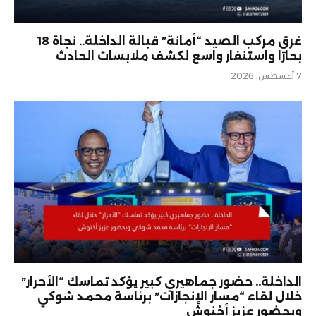
غرق مركب الصيد “أمانة” قبالة الداخلة.. نجاة 18
بحارًا واستنفار واسع لكشف ملابسات الحادث
7 أغسطس، 2026
الداخلة.. حضور جماهيري كبير يؤكد تماسك “الأحرار”
خلال لقاء “مسار الإنجازات” برئاسة محمد شوكي
وبحضور عزيز أخنوش