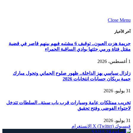
Close Menu
آخر الأخبار
جريمة هزت العيون.. توقيف 6 مشتبه فيهم بينهم قاصر في قضية
مقتل فتاة ورمي جثتها بوادي الساقية الحمراء
1 أغسطس، 2026
زلزال سياسي يهز الداخلة.. ظهور صلوح الجماني وتحول مبارك
حمية يربكان حسابات انتخابات 2026
31 يوليو، 2026
تخريب ممتلكات عامة وسيارات قرب باب سبتة.. السلطات تتدخل
لاحتواء الفوضى وفتح تحقيق
31 يوليو، 2026
فيسبوك
X (Twitter)
الانستغرام