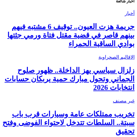
أخبار شائعة
أخبار
جريمة هزت العيون.. توقيف 6 مشتبه فيهم
بينهم قاصر في قضية مقتل فتاة ورمي جثتها
بوادي الساقية الحمراء
الاقاليم الصحراوية
زلزال سياسي يهز الداخلة.. ظهور صلوح
الجماني وتحول مبارك حمية يربكان حسابات
انتخابات 2026
غير مصنف
تخريب ممتلكات عامة وسيارات قرب باب
سبتة.. السلطات تتدخل لاحتواء الفوضى وفتح
تحقيق