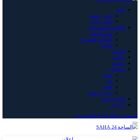
أخبار
أخبار وطنية
أخبار دولية
الاقاليم الصحراوية
وادي الذهب
الساقية الحمراء
وادنون
اقتصاد
رياضة
مجتمع
منوعات
صحة
فن
ثقافة
تربية و تعليم
الساحة تيفي
رأي حر
فيسبوك
X (Twitter)
الانستغرام