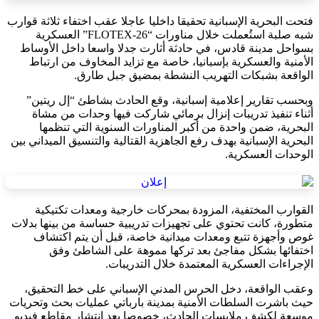
فتحت البحرية الإسبانية تحقيقا داخليا عاجلا عقب اختفاء ثلاثة قوارب
شبه صلبة استُعملت خلال مناورات “FLOTEX-26” العسكرية
بسواحل مدينة قادس، في حادثة أثارت جدلا واسعا داخل الأوساط
الأمنية والعسكرية بإسبانيا، خاصة مع تزايد المخاوف من ارتباط
الواقعة بشبكات التهريب النشطة بمضيق جبل طارق.
وبحسب تقارير إعلامية إسبانية، وقع الحادث بشاطئ “إل ريتين”
أثناء تنفيذ تدريبات إنزال برمائي شاركت فيها وحدات من مشاة
البحرية، ضمن واحدة من أكبر المناورات السنوية التي تنظمها
البحرية الإسبانية بهدف رفع الجاهزية القتالية والتنسيق الميداني بين
الوحدات العسكرية.
القوارب المختفية، المزودة بمحركات خارجية ومعدات تكتيكية
متطورة، كانت تحتوي على تجهيزات تدريبية حساسة من بينها بدلات
غوص وأجهزة تتبع ومعدات ميدانية خاصة، قبل أن يتم اكتشاف
اختفائها بشكل مفاجئ بعد تركها مموهة على الشاطئ وفق
الإجراءات العسكرية المعتمدة خلال التدريبات.
وعقب الواقعة، دخل الحرس المدني الإسباني على خط التحقيق،
حيث باشرت السلطات الأمنية بمدينة بارباتي عمليات بحث وتحريات
موسعة لكشف ملابسات الحادث، خصوصا بعد انتشار مقاطع فيديو