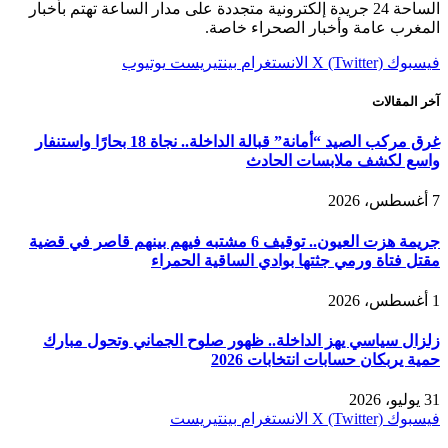
الساحة 24 جريدة إلكترونية متجددة على مدار الساعة تهتم بأخبار
المغرب عامة وأخبار الصحراء خاصة.
فيسبوك
X (Twitter)
الانستغرام
بينتيريست
يوتيوب
آخر المقالات
غرق مركب الصيد “أمانة” قبالة الداخلة.. نجاة 18 بحارًا واستنفار
واسع لكشف ملابسات الحادث
7 أغسطس، 2026
جريمة هزت العيون.. توقيف 6 مشتبه فيهم بينهم قاصر في قضية
مقتل فتاة ورمي جثتها بوادي الساقية الحمراء
1 أغسطس، 2026
زلزال سياسي يهز الداخلة.. ظهور صلوح الجماني وتحول مبارك
حمية يربكان حسابات انتخابات 2026
31 يوليو، 2026
فيسبوك
X (Twitter)
الانستغرام
بينتيريست