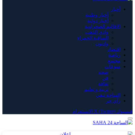
أخبار
أخبار وطنية
أخبار دولية
الاقاليم الصحراوية
وادي الذهب
الساقية الحمراء
وادنون
اقتصاد
رياضة
مجتمع
منوعات
صحة
فن
ثقافة
تربية و تعليم
الساحة تيفي
رأي حر
فيسبوك
X (Twitter)
الانستغرام