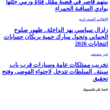
بينهم قاصر في قضية مقتل فتاة ورمي جثتها
بوادي الساقية الحمراء
الاقاليم الصحراوية
زلزال سياسي يهز الداخلة.. ظهور صلوح
الجماني وتحول مبارك حمية يربكان حسابات
انتخابات 2026
غير مصنف
تخريب ممتلكات عامة وسيارات قرب باب
سبتة.. السلطات تتدخل لاحتواء الفوضى وفتح
تحقيق
تابعنا على فايسبوك