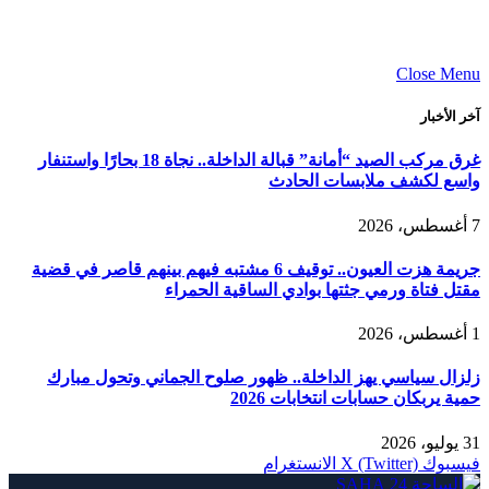
Close Menu
آخر الأخبار
غرق مركب الصيد “أمانة” قبالة الداخلة.. نجاة 18 بحارًا واستنفار
واسع لكشف ملابسات الحادث
7 أغسطس، 2026
جريمة هزت العيون.. توقيف 6 مشتبه فيهم بينهم قاصر في قضية
مقتل فتاة ورمي جثتها بوادي الساقية الحمراء
1 أغسطس، 2026
زلزال سياسي يهز الداخلة.. ظهور صلوح الجماني وتحول مبارك
حمية يربكان حسابات انتخابات 2026
31 يوليو، 2026
فيسبوك
X (Twitter)
الانستغرام