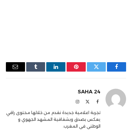
فيسبوك
تويتر
بينتيريست
لينكدإن
Tumblr
البريد
الإلكترو
SAHA 24
فيسبوك
X
الانستغرام
(Twitter)
تجربة اعلامية جديدة نقدم من خلالها محتوى راقي
يعكس بصدق وبشفافية المشهد الجهوي و
الوطني في المغرب.