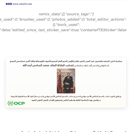
{"remix_data":[],"source_tags":
rs_used":0,"brushes_used":0,"photos_added":0,"total_editor_actions":
{},"tools_used":
":false,"edited_since_last_sticker_save":true,"containsFTESticker":false}